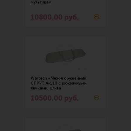
мультикам
Ремни для IPSC
Разгрузочный жилет (1)
Стрелковые таймеры
10800.00 руб.
Сумка-Кобура (6)
Холощение и тренировки
Другие аксессуары IPSC
Сумки и баулы (2)
Экипировка
Чехол для оружия (4)
Пневматика
Стрелковые очки
Стрелковые наушники
Wartech - Чехол оружейный
СПРУТ А-110 с рюкзачными
Кобуры
лямками, олива
Подсумки
10500.00 руб.
Перчатки
Разгрузочные системы и защита
Защита головы