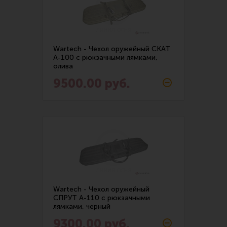
Тактическая медицина
Чехлы, рюкзаки, сумки
Фонари
Wartech - Чехол оружейный СКАТ
Прочее снаряжение
А-100 с рюкзачными лямками,
олива
Чистка, уход за оружием и релоадинг
9500.00 руб.
Оружейная химия
Инструменты и другие аксессуары
Шомполы и наборы для чистки
Ершики, вишеры, переходники
Патчи
Релоадинг
Wartech - Чехол оружейный
СПРУТ А-110 с рюкзачными
лямками, черный
Линия Огня Медиа
9300.00 руб.