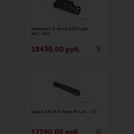
Тактическая медицина
Чехлы, рюкзаки, сумки
Фонари
Комплект K. Arma АКСУ для
Прочее снаряжение
АКС-74У
Чистка, уход за оружием и релоадинг
18430.00 руб.
Оружейная химия
Инструменты и другие аксессуары
Шомполы и наборы для чистки
Ершики, вишеры, переходники
Патчи
Релоадинг
Цевье AR-15 K.Arma M-Lok – 12″
Линия Огня Медиа
17190.00 руб.