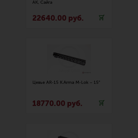
АК, Сайга
Ремни для IPSC
Бренд:
K.Arma (Кей Арма)
Стрелковые таймеры
22640.00 руб.
Холощение и тренировки
Сбросить
Другие аксессуары IPSC
Экипировка
Пневматика
Стрелковые очки
Стрелковые наушники
Цевье AR-15 K.Arma M-Lok – 15″
Кобуры
Подсумки
18770.00 руб.
Перчатки
Разгрузочные системы и защита
Защита головы