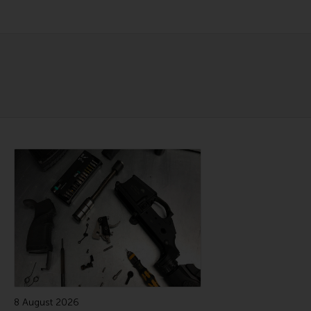
Сошки
Антабки и ремни
Фонари и ЛЦУ
Тюнинг для пистолетов
Идеи для подарков
Все разделы
Читайте также
Магазин для тех, кто стреляет
Каталог товаров для стрельбы
Снаряжение для IPSC
Кобуры для IPSC
Паучеры и патронташи
8 August 2026