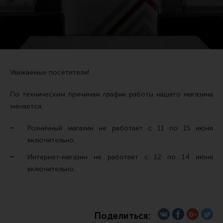
Тактические рукоятки
Цевья
Аксессуары для цевья
Дульные устройства
Уважаемые посетители!
Органы управления
По техническим причинам график работы нашего магазина
Запасные части (ЗИП)
меняется:
Кронштейны, кольца, целики, мушки
Розничный магазин не работает с 11 по 15 июня
Коллиматорные прицелы
включительно.
Оптические прицелы
Интернет-магазин не работает с 12 по 14 июня
Магазины
включительно.
УСМ
Газовая система
Поделиться:
Возвратная система и буферы