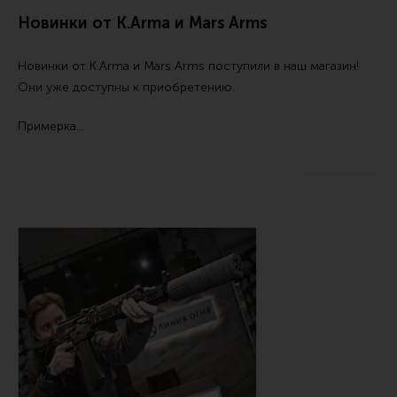
Тактическая медицина
Новинки от K.Arma и Mars Arms
Чехлы, рюкзаки, сумки
Новинки от
K.Arma
и
Mars Arms
поступили в наш магазин!
Фонари
Они уже доступны к приобретению.
Прочее снаряжение
Примерка…
Чистка, уход за оружием и релоадинг
Оружейная химия
Инструменты и другие аксессуары
Шомполы и наборы для чистки
Ершики, вишеры, переходники
Патчи
Релоадинг
Линия Огня Медиа