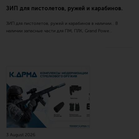
Ремни для IPSC
ЗИП для пистолетов, ружей и карабинов.
Стрелковые таймеры
ЗИП для пистолетов, ружей и карабинов в наличии... В
Холощение и тренировки
наличии запасные части для ПМ, ПЛК, Grand Powe…
Другие аксессуары IPSC
Экипировка
Пневматика
Стрелковые очки
Стрелковые наушники
Кобуры
Подсумки
Перчатки
Разгрузочные системы и защита
Защита головы
3 August 2026