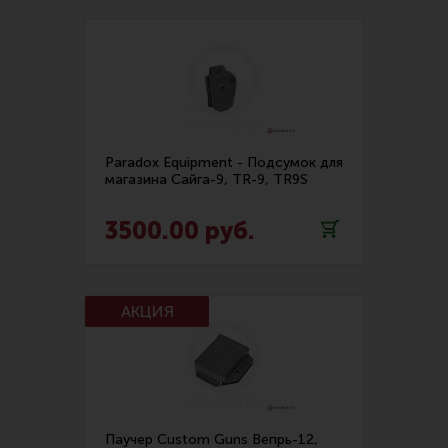
Тактическая медицина
Чехлы, рюкзаки, сумки
Фонари
Прочее снаряжение
Чистка, уход за оружием и релоадинг
Paradox Equipment - Подсумок для
Оружейная химия
магазина Сайга-9, TR-9, TR9S
Инструменты и другие аксессуары
3500.00 руб.
Шомполы и наборы для чистки
Ершики, вишеры, переходники
Патчи
Релоадинг
Линия Огня Медиа
Паучер Custom Guns Вепрь-12,