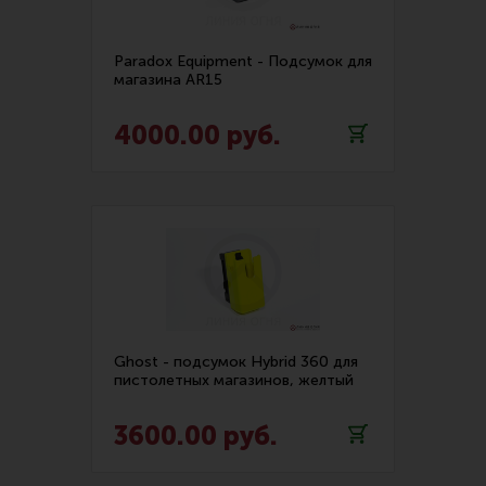
Ремни для IPSC
Подсумок АК (12)
Стрелковые таймеры
Paradox Equipment - Подсумок для
магазина AR15
Подсумок Вепрь-12/Сайга-12 (7)
Холощение и тренировки
Другие аксессуары IPSC
Подсумок Сайга-9, TR9, TR9S, Витязь (13)
4000.00 руб.
Экипировка
Подсумок пистолетный под двухрядный магазин
(36)
Пневматика
Показать еще
Стрелковые очки
Подсумок пистолетный под магазин Glock (31)
Стрелковые наушники
Подсумок пистолетный под однорядный магазин
Кобуры
(11)
Подсумки
Пояс для зарядки (6)
Ghost - подсумок Hybrid 360 для
пистолетных магазинов, желтый
Перчатки
Разгрузочные системы и защита
3600.00 руб.
Защита головы