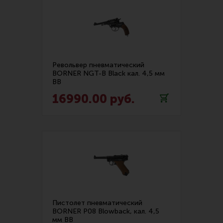
Тактическая медицина
Чехлы, рюкзаки, сумки
Фонари
Прочее снаряжение
Револьвер пневматический
Чистка, уход за оружием и релоадинг
BORNER NGT-B Black кал. 4,5 мм
BB
Оружейная химия
16990.00 руб.
Инструменты и другие аксессуары
Шомполы и наборы для чистки
Ершики, вишеры, переходники
Патчи
Релоадинг
Пистолет пневматический
Линия Огня Медиа
BORNER P08 Blowback, кал. 4,5
мм BB