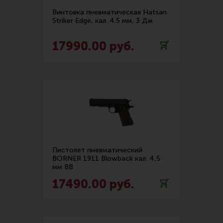
Ремни для IPSC
Шарики для пневматики (4)
Винтовка пневматическая Hatsan
Striker Edge, кал. 4.5 мм, 3 Дж
Стрелковые таймеры
Показать еще
Холощение и тренировки
17990.00 руб.
Другие аксессуары IPSC
Экипировка
Пневматика
Стрелковые очки
Стрелковые наушники
Кобуры
Пистолет пневматический
BORNER 1911 Blowback кал. 4,5
Подсумки
мм BB
Перчатки
17490.00 руб.
Разгрузочные системы и защита
Защита головы