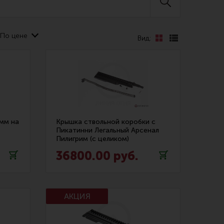
По цене
Вид:
 уход за оружием и релоадинг
ая химия
енты и другие аксессуары
мм на
Крышка ствольной коробки с
Пикатинни Легальный Арсенал
 и наборы для чистки
Пилигрим (с целиком)
36800.00 руб.
 вишеры, переходники
нг