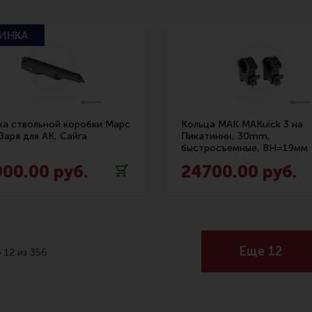
а ствольной коробки Марс
Кольца MAK MAKuick 3 на
Заря для АК, Сайга
Пикатинни, 30mm,
быстросъемные, BH=19мм
00.00 руб.
24700.00 руб.
Еще 12
о
12
из
356