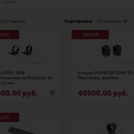
о
356
товаров
Сортировка:
По наличию
Чистка,
Разгрузочные системы и защита
Оружейн
очки
Защита головы
Инструм
ца APEL EAW
Кольца SPUHR SR-3006 30 
осъемные на Picatinny 34
Пикатинни, высокие
наушники
Тактическая медицина
Шомполы
=16 мм
00.00 руб.
40900.00 руб.
Чехлы, рюкзаки, сумки
Ершики,
Фонари
Патчи
Прочее снаряжение
Релоади