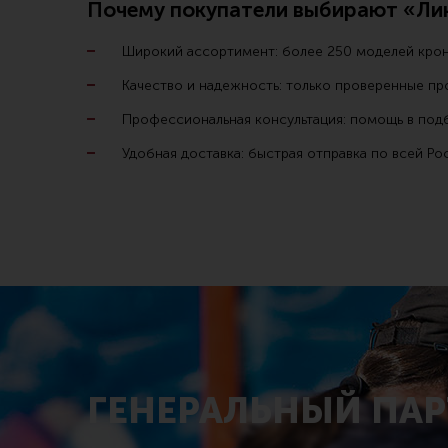
Почему покупатели выбирают «Ли
Мушка (30)
Вятские Поляны (3)
Широкий ассортимент: более 250 моделей крон
Планка Пикатинни (23)
Гексагон (2)
Качество и надежность: только проверенные пр
Планка поверх ствольной
Дельта-Тек (4)
Профессиональная консультация: помощь в по
коробки (1)
Другие производители (64)
Удобная доставка: быстрая отправка по всей Ро
Повышающая проставка (12)
Зенит (26)
Прицельные
приспособления (3)
Ижевск (1)
Целик (25)
Кочевник (5)
Легальный Арсенал (8)
ОТК (3)
РОСТ (14)
РТМ (1)