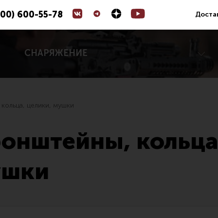
800) 600-55-78
Доста
СНАРЯЖЕНИЕ
кольца, целики, мушки
Коллиматорные прицелы
онштейны, кольца
ары для цевья
Оптические прицелы
е устройства
Магазины
ушки
 управления
УСМ
е части (ЗИП)
Газовая система
йны, кольца, целики, мушки
Возвратная система и буферы