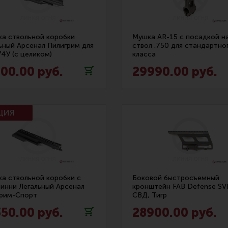
Все разделы
Новости
Мероприятия
а ствольной коробки
Мушка AR-15 с посадкой н
ьный Арсенал Пилигрим для
ствол .750 для стандартно
4У (с целиком)
класса
00.00 руб.
29990.00 руб.
а ствольной коробки с
Боковой быстросъемный
инни Легальный Арсенал
кронштейн FAB Defense S
грим-Спорт
СВД, Тигр
50.00 руб.
28900.00 руб.