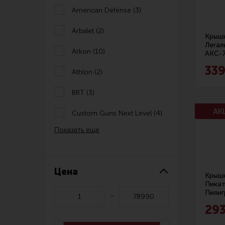
ВПО-213
American Defense (3)
Линия Огня Медиа
ВПО-125/126/127/129
Arbalet (2)
Крышк
ВПО-222/СОК-95
Легал
Arkon (10)
АКС-7
AR-10
339
Athlon (2)
СКС/Мосин
BRT (3)
Другие модели
Custom Guns Next Level (4)
Ружья
Показать еще
DLG Tactical (2)
Боевое оружие
Daniel Defense (3)
Цена
FAB Defense (11)
Крышк
Пикат
Пили
Geissele Automatics (5)
293
GunFun (3)