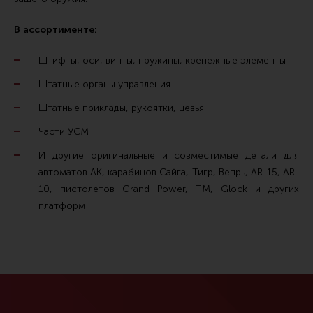
Шептало (13)
В ассортименте:
Штифты (78)
Штифты, оси, винты, пружины, крепёжные элементы
Штатные органы управления
Штатные приклады, рукоятки, цевья
Части УСМ
И другие оригинальные и совместимые детали для
автоматов АК, карабинов Сайга, Тигр, Вепрь, AR-15, AR-
10, пистолетов Grand Power, ПМ, Glock и других
платформ