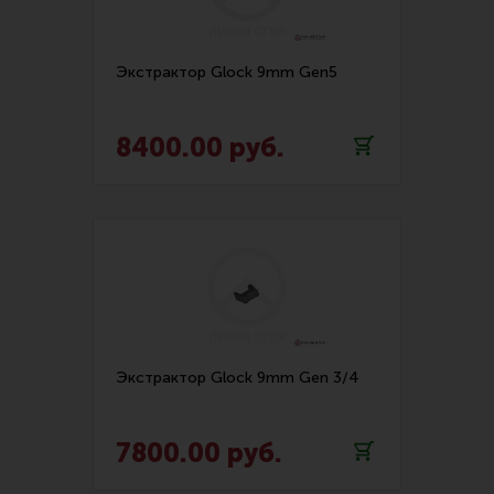
Комплект (9)
Комплект ЗИП (19)
Экстрактор Glock 9mm Gen5
Корректор мушки (1)
Крепеж для M-Lok (3)
8400.00 руб.
Крышка окна выброса гильз (11)
Крышка ствольной коробки (7)
Курок (21)
Магазин (11)
Направляющие и втулки (14)
Экстрактор Glock 9mm Gen 3/4
Оковка цевья (9)
7800.00 руб.
Ось приклада (4)