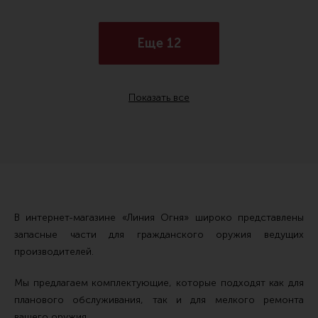
Спусковая скоба (9)
Спусковой крючок (29)
Еще 12
Телескопический (1)
Триггергард (2)
Показать все
Тыльник (6)
Тяга спуска (8)
Ударник (41)
Фиксатор штифтов УСМ (3)
В интернет-магазине «Линия Огня» широко представлены
запасные части для гражданского оружия ведущих
Фиксированный (5)
производителей.
Цевье (20)
Мы предлагаем комплектующие, которые подходят как для
планового обслуживания, так и для мелкого ремонта
Шайба (8)
вашего оружия.