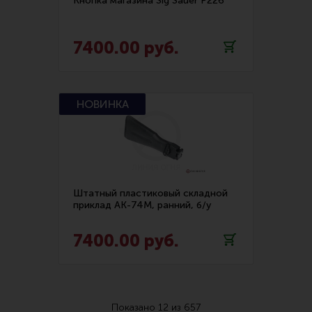
Кнопка магазина Sig Sauer P226
Пятка магазина (12)
Разобщитель (6)
7400.00 руб.
Рукоятка (19)
Рукоятка взведения (2)
Рукоятка для переноски (2)
Рычаг декокера (1)
Рычаг разборки (1)
Штатный пластиковый складной
приклад АК-74М, ранний, б/у
Сепаратор (1)
Серьга (1)
7400.00 руб.
Система гашения отдачи (1)
Складной (8)
Показано
12
из
657