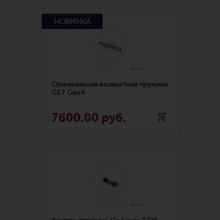
Отражатель (7)
Пламегаситель (6)
Плунжер (1)
Предохранитель (34)
Приемник магазина (4)
Оригинальная возвратная пружина
G17 Gen4
Прицельные приспособления (30)
7600.00 руб.
Проставка для трубки (3)
Проставки для устранения шата (2)
Пружина AR-15 (4)
Пружина AR-9 (1)
Пружины (107)