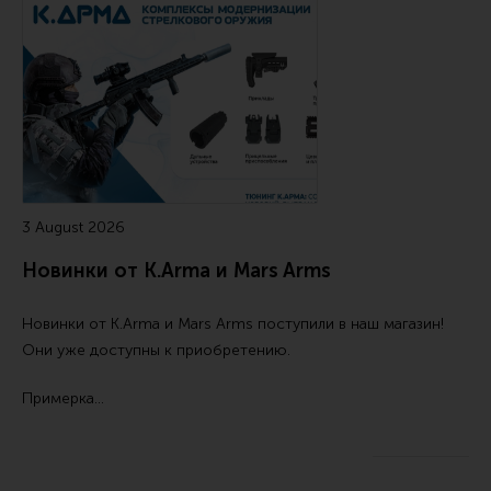
Тактическая медицина
Чехлы, рюкзаки, сумки
Фонари
Прочее снаряжение
Чистка, уход за оружием и релоадинг
Оружейная химия
3 August 2026
Инструменты и другие аксессуары
Новинки от K.Arma и Mars Arms
Шомполы и наборы для чистки
Ершики, вишеры, переходники
Новинки от
K.Arma
и
Mars Arms
поступили в наш магазин!
Патчи
Они уже доступны к приобретению.
Релоадинг
Примерка…
Линия Огня Медиа