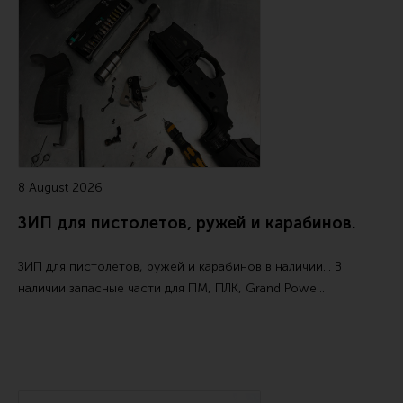
Ремни для IPSC
Читайте также
Стрелковые таймеры
Холощение и тренировки
Другие аксессуары IPSC
Экипировка
Пневматика
8 August 2026
Стрелковые очки
ЗИП для пистолетов, ружей и карабинов.
Стрелковые наушники
Кобуры
ЗИП для пистолетов, ружей и карабинов в наличии... В
Подсумки
наличии запасные части для ПМ, ПЛК, Grand Powe…
Перчатки
Разгрузочные системы и защита
Защита головы