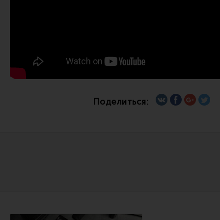
Сошки
Антабки и ремни
Фонари и ЛЦУ
Тюнинг для пистолетов
Идеи для подарков
Все разделы
Поделиться:
Магазин для тех, кто стреляет
Каталог товаров для стрельбы
Снаряжение для IPSC
Кобуры для IPSC
Паучеры и патронташи