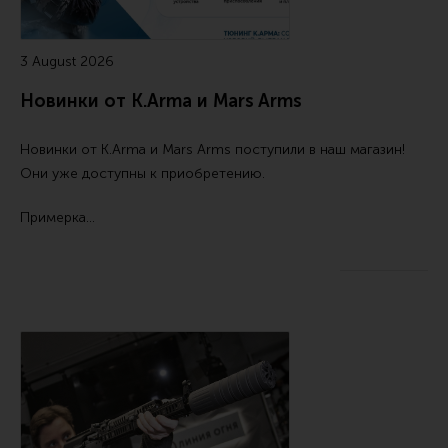
Ремни для IPSC
Стрелковые таймеры
3 August 2026
Холощение и тренировки
Новинки от K.Arma и Mars Arms
Другие аксессуары IPSC
Экипировка
Новинки от
K.Arma
и
Mars Arms
поступили в наш магазин!
Они уже доступны к приобретению.
Пневматика
Стрелковые очки
Примерка…
Стрелковые наушники
Кобуры
Подсумки
Перчатки
Разгрузочные системы и защита
Защита головы