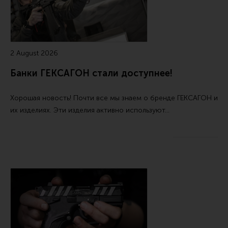
Тактическая медицина
Чехлы, рюкзаки, сумки
Фонари
2 August 2026
Прочее снаряжение
Банки ГЕКСАГОН стали доступнее!
Чистка, уход за оружием и релоадинг
Оружейная химия
Хорошая новость! Почти все мы знаем о бренде ГЕКСАГОН и
Инструменты и другие аксессуары
их изделиях. Эти изделия активно используют…
Шомполы и наборы для чистки
Ершики, вишеры, переходники
Патчи
Релоадинг
Линия Огня Медиа