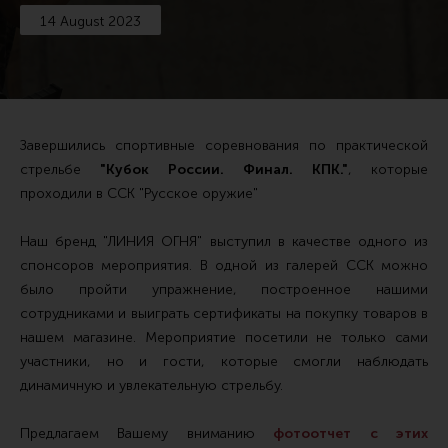
14 August 2023
Тактические рукоятки
Цевья
Аксессуары для цевья
Дульные устройства
Завершились спортивные соревнования по практической
Органы управления
стрельбе
"Кубок России. Финал. КПК."
, которые
проходили в ССК "Русское оружие"
Запасные части (ЗИП)
Кронштейны, кольца, целики, мушки
Наш бренд "ЛИНИЯ ОГНЯ" выступил в качестве одного из
Коллиматорные прицелы
спонсоров мероприятия. В одной из галерей ССК можно
было пройти упражнение, построенное нашими
Оптические прицелы
сотрудниками и выиграть сертификаты на покупку товаров в
Магазины
нашем магазине. Мероприятие посетили не только сами
участники, но и гости, которые смогли наблюдать
УСМ
динамичную и увлекательную стрельбу.
Газовая система
Возвратная система и буферы
Предлагаем Вашему вниманию
фотоотчет с этих