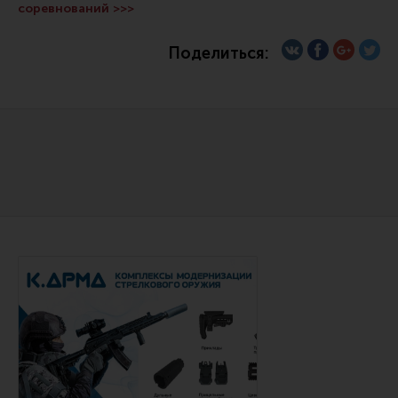
соревнований >>>
Сошки
Антабки и ремни
Поделиться:
Фонари и ЛЦУ
Тюнинг для пистолетов
Идеи для подарков
Все разделы
Магазин для тех, кто стреляет
Каталог товаров для стрельбы
Читайте также
Снаряжение для IPSC
Кобуры для IPSC
Паучеры и патронташи