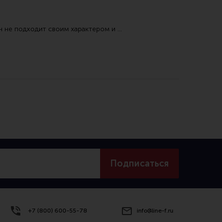
н не подходит своим характером и …
Подписаться
+7 (800) 600-55-78
info@line-f.ru