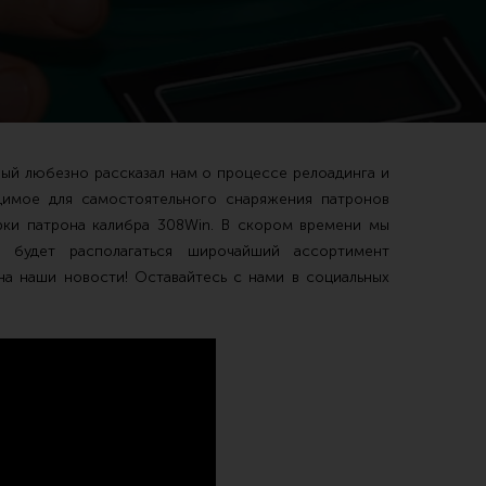
рый любезно рассказал нам о процессе релоадинга и
Чистка,
имое для самостоятельного снаряжения патронов
Разгрузочные системы и защита
Оружейн
ки патрона калибра 308Win. В скором времени мы
 будет располагаться широчайший ассортимент
очки
Защита головы
Инструм
на наши новости! Оставайтесь с нами в социальных
наушники
Тактическая медицина
Шомполы
Чехлы, рюкзаки, сумки
Ершики,
Фонари
Патчи
Прочее снаряжение
Релоади