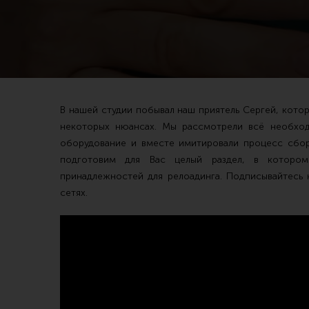
Магазин для тех, кто стреляет
Каталог товаров для стрельбы
В нашей студии побывал наш приятель Сергей, кото
Снаряжение для IPSC
Экипировка
некоторых нюансах. Мы рассмотрели всё необход
Кобуры для IPSC
Пневматика
оборудование и вместе имитировали процесс сбор
подготовим для Вас целый раздел, в котором
Паучеры и патронташи
Стрелковые 
принадлежностей для релоадинга. Подписывайтесь 
Ремни для IPSC
Стрелковые 
сетях.
Стрелковые таймеры
Кобуры
Холощение и тренировки
Подсумки
Другие аксессуары IPSC
Перчатки