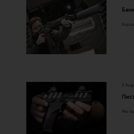
Бан
Хорош
2 Aug
Пист
Мы пр