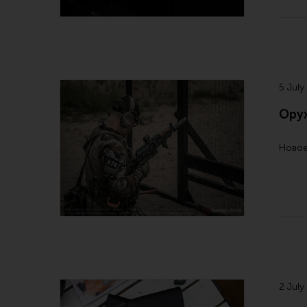
5 July
Ору
Новое
2 July