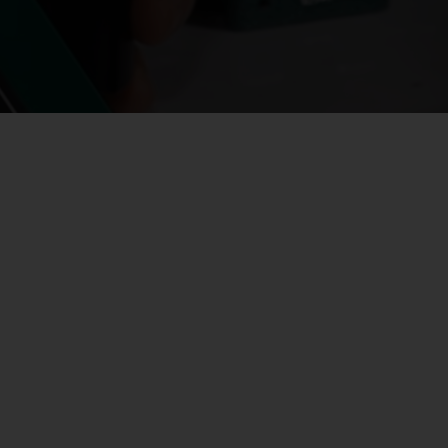
 уход за оружием и релоадинг
ая химия
енты и другие аксессуары
 и наборы для чистки
 вишеры, переходники
нг