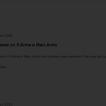
ust 2026
нки от K.Arma и Mars Arms
ки от
K.Arma
и
Mars Arms
поступили в наш магазин! Они уже дост
ерка…
ust 2026