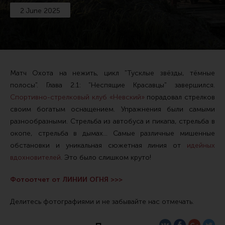
2 June 2025
Тактические рукоятки
Цевья
Аксессуары для цевья
Дульные устройства
Матч Охота на нежить, цикл "Тусклые звёзды, тёмные
Органы управления
полосы". Глава 2.1: "Неспящие Красавцы" завершился.
Спортивно-стрелковый клуб «Невский»
порадовал стрелков
Запасные части (ЗИП)
своим богатым оснащением. Упражнения были самыми
Кронштейны, кольца, целики, мушки
разнообразными. Стрельба из автобуса и пикапа, стрельба в
Коллиматорные прицелы
окопе, стрельба в дымах... Самые различные мишенные
обстановки и уникальная сюжетная линия от
идейных
Оптические прицелы
вдохновителей
. Это было слишком круто!
Магазины
Фотоотчет от ЛИНИИ ОГНЯ >>>
УСМ
Газовая система
Делитесь фотографиями и не забывайте нас отмечать.
Возвратная система и буферы