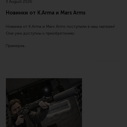
3 August 2026
Ремни для IPSC
Новинки от K.Arma и Mars Arms
Стрелковые таймеры
Холощение и тренировки
Новинки от
K.Arma
и
Mars Arms
поступили в наш магазин!
Другие аксессуары IPSC
Они уже доступны к приобретению.
Экипировка
Примерка…
Пневматика
Стрелковые очки
Стрелковые наушники
Кобуры
Подсумки
Перчатки
Разгрузочные системы и защита
Защита головы