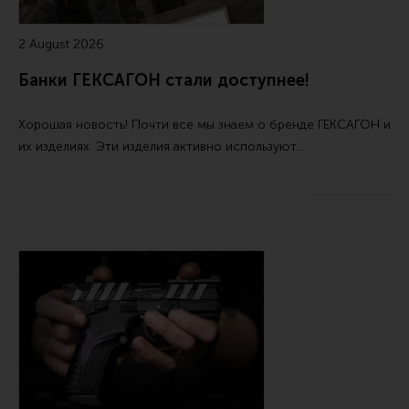
Тактическая медицина
Чехлы, рюкзаки, сумки
2 August 2026
Фонари
Банки ГЕКСАГОН стали доступнее!
Прочее снаряжение
Хорошая новость! Почти все мы знаем о бренде ГЕКСАГОН и
Чистка, уход за оружием и релоадинг
их изделиях. Эти изделия активно используют…
Оружейная химия
Инструменты и другие аксессуары
Шомполы и наборы для чистки
Ершики, вишеры, переходники
Патчи
Релоадинг
Линия Огня Медиа