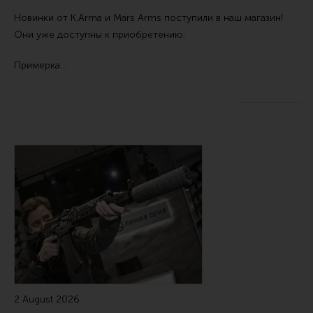
Ремни для IPSC
Новинки от
K.Arma
и
Mars Arms
поступили в наш магазин!
Стрелковые таймеры
Они уже доступны к приобретению.
Холощение и тренировки
Примерка…
Другие аксессуары IPSC
Экипировка
Пневматика
Стрелковые очки
Стрелковые наушники
Кобуры
Подсумки
Перчатки
Разгрузочные системы и защита
Защита головы
2 August 2026