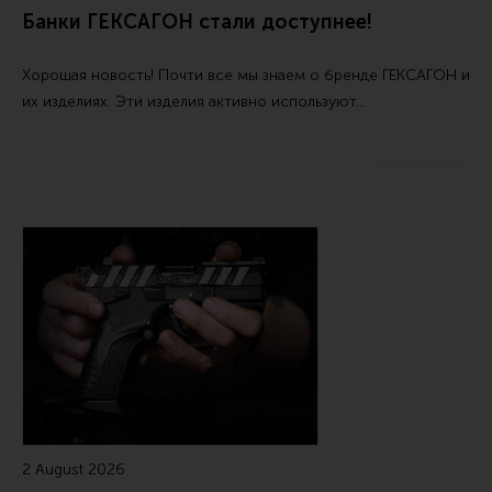
Тактическая медицина
Банки ГЕКСАГОН стали доступнее!
Чехлы, рюкзаки, сумки
Хорошая новость! Почти все мы знаем о бренде ГЕКСАГОН и
Фонари
их изделиях. Эти изделия активно используют…
Прочее снаряжение
Чистка, уход за оружием и релоадинг
Оружейная химия
Инструменты и другие аксессуары
Шомполы и наборы для чистки
Ершики, вишеры, переходники
Патчи
Релоадинг
Линия Огня Медиа
2 August 2026