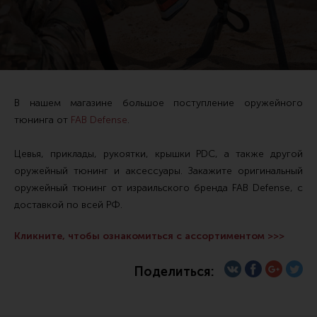
Тактические рукоятки
Цевья
Аксессуары для цевья
Дульные устройства
В нашем магазине большое поступление оружейного
Органы управления
тюнинга от
FAB Defense
.
Запасные части (ЗИП)
Цевья, приклады, рукоятки, крышки PDC, а также другой
Кронштейны, кольца, целики, мушки
оружейный тюнинг и аксессуары. Закажите оригинальный
Коллиматорные прицелы
оружейный тюнинг от израильского бренда FAB Defense, с
доставкой по всей РФ.
Оптические прицелы
Магазины
Кликните, чтобы ознакомиться с ассортиментом >>>
УСМ
Поделиться:
Газовая система
Возвратная система и буферы