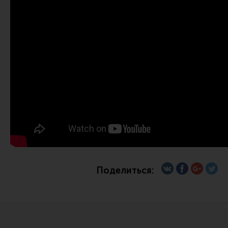
Ремни для IPSC
Стрелковые таймеры
Холощение и тренировки
Другие аксессуары IPSC
Экипировка
Пневматика
Стрелковые очки
Стрелковые наушники
Кобуры
Подсумки
Поделиться:
Перчатки
Разгрузочные системы и защита
Защита головы