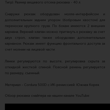
Тигр). Размер вещевого отсека рюкзака - 40 л.
Сошки
Антабки и ремни
Снаружи рюкзак оборудован молле-интерфейсом и
дополнительным задним упором (бобровым хвостом) для
Фонари и ЛЦУ
переноски крупного груза. По бокам имеются 2 внешних
Тюнинг для пистолетов
кармана. Верхний клапан можно притянуть к рюкзаку за счет
двух строп, клапан также оборудован дополнительным
Идеи для подарков
карманом. Рюкзак имеет функцию фронтального доступа за
Все разделы
счет молнии на лицевой части.
Лямки регулируются по высоте, регулировка скрыта за
Магазин для тех, кто стреляет
откидкой жесткой спиной. Поясной ремень регулируется
по размеру, съемный.
Каталог товаров для стрельбы
Материал - Cordura 500D с ИК-ремиссией. Южная Корея.
Снаряжение для IPSC
Обзор рюкзака снайпера на нашем канале YouTube:
Кобуры для IPSC
Паучеры и патронташи