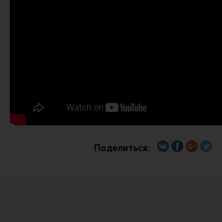
Сошки
Антабки и ремни
Фонари и ЛЦУ
Тюнинг для пистолетов
Идеи для подарков
Все разделы
Магазин для тех, кто стреляет
Поделиться:
Каталог товаров для стрельбы
Снаряжение для IPSC
Кобуры для IPSC
Паучеры и патронташи