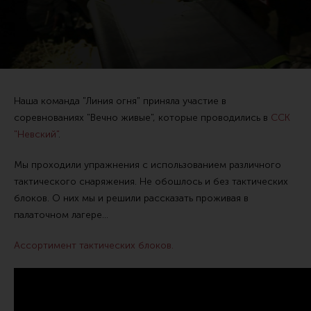
Тактические рукоятки
Цевья
Аксессуары для цевья
Дульные устройства
Наша команда "Линия огня" приняла участие в
Органы управления
соревнованиях "Вечно живые", которые проводились в
ССК
"Невский"
.
Запасные части (ЗИП)
Кронштейны, кольца, целики, мушки
Мы проходили упражнения с использованием различного
тактического снаряжения. Не обошлось и без тактических
Коллиматорные прицелы
блоков. О них мы и решили рассказать проживая в
Оптические прицелы
палаточном лагере...
Магазины
Ассортимент тактических блоков.
УСМ
Газовая система
Возвратная система и буферы