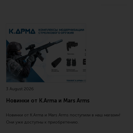
Тактическая медицина
Чехлы, рюкзаки, сумки
Фонари
Прочее снаряжение
Чистка, уход за оружием и релоадинг
Оружейная химия
Инструменты и другие аксессуары
Шомполы и наборы для чистки
Ершики, вишеры, переходники
3 August 2026
Патчи
Новинки от K.Arma и Mars Arms
Релоадинг
Новинки от
K.Arma
и
Mars Arms
поступили в наш магазин!
Они уже доступны к приобретению.
Линия Огня Медиа