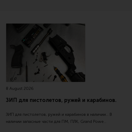
Ремни для IPSC
Стрелковые таймеры
Холощение и тренировки
Читайте также
Другие аксессуары IPSC
Экипировка
Пневматика
Стрелковые очки
Стрелковые наушники
Кобуры
8 August 2026
Подсумки
ЗИП для пистолетов, ружей и карабинов.
Перчатки
Разгрузочные системы и защита
ЗИП для пистолетов, ружей и карабинов в наличии... В
наличии запасные части для ПМ, ПЛК, Grand Powe…
Защита головы