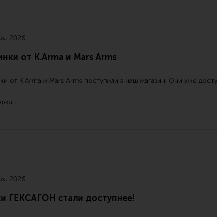
ust 2026
нки от K.Arma и Mars Arms
ки от
K.Arma
и
Mars Arms
поступили в наш магазин! Они уже дост
ерка…
ust 2026
ки ГЕКСАГОН стали доступнее!