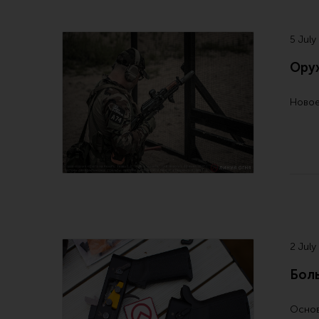
5 July
Ору
Новое
2 July
Бол
Основ