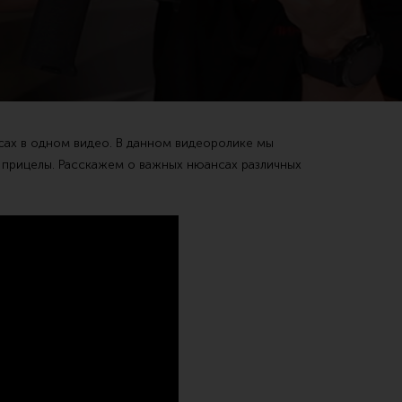
ах в одном видео. В данном видеоролике мы
Чистка,
 прицелы. Расскажем о важных нюансах различных
Разгрузочные системы и защита
Оружейн
очки
Защита головы
Инструм
наушники
Тактическая медицина
Шомполы
Чехлы, рюкзаки, сумки
Ершики,
Фонари
Патчи
Прочее снаряжение
Релоади