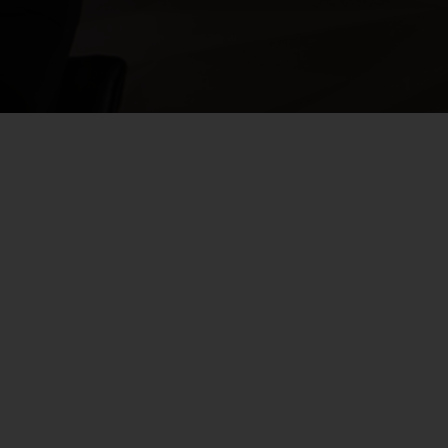
 уход за оружием и релоадинг
ая химия
енты и другие аксессуары
 и наборы для чистки
 вишеры, переходники
нг