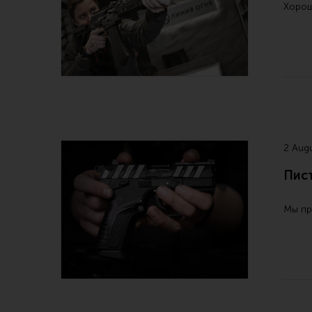
Хорош
2 Aug
Пист
Мы пр