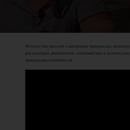
Магазин для тех, кто стреляет
Каталог товаров для стрельбы
Множество мыслей о различных прицельных комплекс
Снаряжение для IPSC
Экипировка
рассмотрим увеличители, коллиматоры и оптические
Кобуры для IPSC
Пневматика
прицельных комплексов.
Паучеры и патронташи
Стрелковые 
Ремни для IPSC
Стрелковые 
Стрелковые таймеры
Кобуры
Холощение и тренировки
Подсумки
Другие аксессуары IPSC
Перчатки