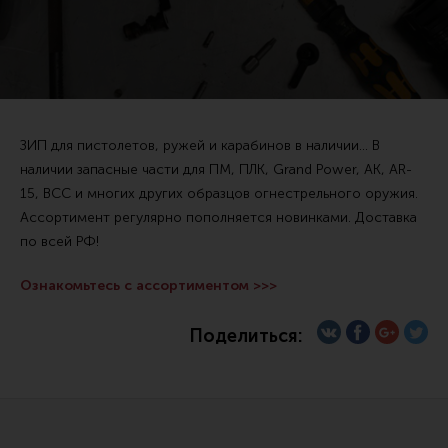
Тактические рукоятки
Цевья
Аксессуары для цевья
Дульные устройства
ЗИП для пистолетов, ружей и карабинов в наличии... В
Органы управления
наличии запасные части для ПМ, ПЛК, Grand Power, АК, AR-
15, ВСС и многих других образцов огнестрельного оружия.
Запасные части (ЗИП)
Ассортимент регулярно пополняется новинками. Доставка
Кронштейны, кольца, целики, мушки
по всей РФ!
Коллиматорные прицелы
Ознакомьтесь с ассортиментом >>>
Оптические прицелы
Магазины
Поделиться:
УСМ
Газовая система
Возвратная система и буферы