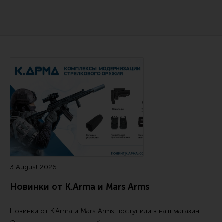
Сошки
Антабки и ремни
Фонари и ЛЦУ
Тюнинг для пистолетов
Читайте также
Идеи для подарков
Все разделы
Магазин для тех, кто стреляет
Каталог товаров для стрельбы
3 August 2026
Снаряжение для IPSC
Новинки от K.Arma и Mars Arms
Кобуры для IPSC
Паучеры и патронташи
Новинки от
K.Arma
и
Mars Arms
поступили в наш магазин!