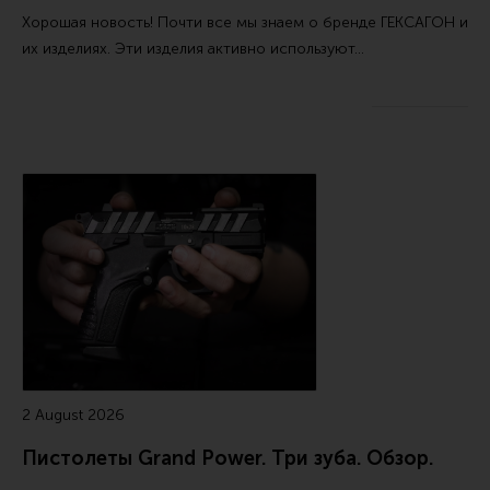
Тактическая медицина
Хорошая новость! Почти все мы знаем о бренде ГЕКСАГОН и
Чехлы, рюкзаки, сумки
их изделиях. Эти изделия активно используют…
Фонари
Прочее снаряжение
Чистка, уход за оружием и релоадинг
Оружейная химия
Инструменты и другие аксессуары
Шомполы и наборы для чистки
Ершики, вишеры, переходники
Патчи
Релоадинг
2 August 2026
Пистолеты Grand Power. Три зуба. Обзор.
Линия Огня Медиа