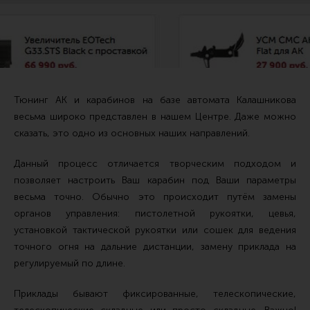
Тактические рукоятки
Цевья
Аксессуары для цевья
Дульные устройства
Тюнинг АК и карабинов на базе автомата Калашникова
Органы управления
весьма широко представлен в нашем Центре. Даже можно
сказать, это одно из основных наших направлений.
Запасные части (ЗИП)
Кронштейны, кольца, целики, мушки
Данный процесс отличается творческим подходом и
позволяет настроить Ваш карабин под Ваши параметры
Коллиматорные прицелы
весьма точно. Обычно это происходит путём замены
Оптические прицелы
органов управления: пистолетной рукоятки, цевья,
Магазины
установкой тактической рукоятки или сошек для ведения
точного огня на дальние дистанции, замену приклада на
УСМ
регулируемый по длине.
Газовая система
Приклады бывают фиксированные, телескопические,
Возвратная система и буферы