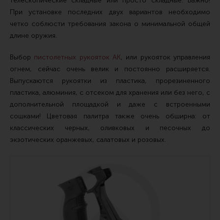
телескопические складные или просто складные. Важно!
Сошки
При установке последних двух вариантов необходимо
четко соблюсти требования закона о минимальной общей
Антабки и ремни
длине оружия.
Фонари и ЛЦУ
Выбор
пистолетных рукояток АК
, или рукояток управления
Тюнинг для пистолетов
огнем, сейчас очень велик и постоянно расширяется.
Идеи для подарков
Выпускаются рукоятки из пластика, прорезиненного
пластика, алюминия, с отсеком для хранения или без него, с
Все разделы
дополнительной площадкой и даже с встроенными
сошками! Цветовая палитра также очень обширна: от
классических черных, оливковых и песочных до
Магазин для тех, кто стреляет
экзотических оранжевых, салатовых и розовых.
Каталог товаров для стрельбы
Снаряжение для IPSC
Кобуры для IPSC
Паучеры и патронташи