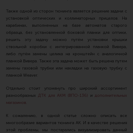
Тактическая медицина
Также одной из сторон тюнинга является решение задачи с
Чехлы, рюкзаки, сумки
установкой оптических и коллиматорных прицелов. На
Фонари
карабинах, выполненных на базе автоматов старого
образца, без установленной боковой планки для оптики,
Прочее снаряжение
решить эту задачу можно путём установки крышки
Чистка, уход за оружием и релоадинг
ствольной коробки с интегрированной планкой Вивера,
Оружейная химия
либо путём замены целика на кронштейн с аналогичной
планкой Вивера. Также эта задача может быть решена путем
Инструменты и другие аксессуары
замены газовой трубки или накладки на газовую трубку с
Шомполы и наборы для чистки
планкой Weaver.
Ершики, вишеры, переходники
Отдельно стоит упомянуть про широкий ассортимент
Патчи
разнообразных
ДТК для АКМ (ВПО-136)
и
дополнительных
магазинов
.
Релоадинг
К сожалению, в одной статье сложно описать все
многообразие вариантов тюнинга АК. И в качестве решения
Линия Огня Медиа
этой проблемы, мы постарались визуализировать данный