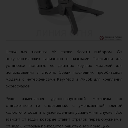
Ремни для IPSC
Стрелковые таймеры
Холощение и тренировки
Другие аксессуары IPSC
Экипировка
Цевья для тюнинга АК также богаты выбором. От
Пневматика
полуклассических вариантов с планками Пикатинни для
Стрелковые очки
установки тюнинга, до длинных круглых моделей для
Стрелковые наушники
использования в спорте. Среди последних преобладают
модели с интерфейсами Key-Mod и M-Lok для крепления
Кобуры
аксессуаров.
Подсумки
Реже заменяется ударно-спусковой механизм со
Перчатки
стандартного на спортивный, с уменьшенной длиной
Разгрузочные системы и защита
холостого хода и с уменьшенным усилием на спуске. Всё
зависит от задач, которые ставит стрелок перед оружием и
Защита головы
от задач, которые приходится решать с его помощью.