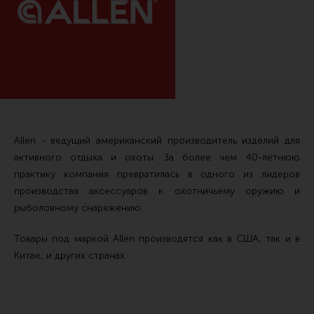
Тактические рукоятки
Цевья
Аксессуары для цевья
Дульные устройства
Органы управления
Запасные части (ЗИП)
Allen - ведущий американский производитель изделий для
активного отдыха и охоты. За более чем 40-летнюю
Кронштейны, кольца, целики, мушки
практику компания превратилась в одного из лидеров
Коллиматорные прицелы
производства аксессуаров к охотничьему оружию и
рыболовному снаряжению.
Оптические прицелы
Магазины
Товары под маркой Allen производятся как в США, так и в
Китае, и других странах.
УСМ
Газовая система
Возвратная система и буферы