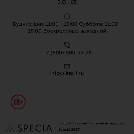
В.О., 85
Тактическая медицина
Чехлы, рюкзаки, сумки
Фонари
Будние дни: 11:00 - 19:00 Суббота: 11:00 -
18:00 Воскресенье: выходной
Прочее снаряжение
Чистка, уход за оружием и релоадинг
+7 (800) 600-55-78
Оружейная химия
Инструменты и другие аксессуары
info@line-f.ru
Шомполы и наборы для чистки
Ершики, вишеры, переходники
Патчи
Релоадинг
Лучший интернет магазин по версии
Линия Огня Медиа
Specia
2017