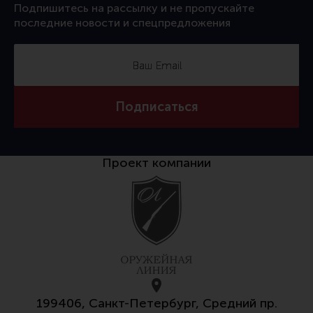
Подпишитесь на рассылку и не пропускайте
Ремни для IPSC
последние новости и спецпредложения
Стрелковые таймеры
Холощение и тренировки
Другие аксессуары IPSC
Экипировка
Подписаться
Пневматика
Стрелковые очки
Проект компании
Стрелковые наушники
Кобуры
Подсумки
Перчатки
Разгрузочные системы и защита
Защита головы
199406, Санкт-Петербург, Средний пр.