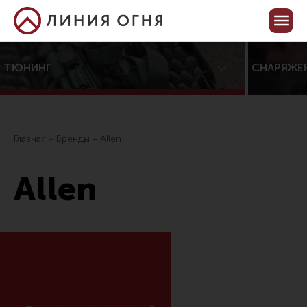
Корзина пуста
Кабинет
ТЮНИНГ
СНАРЯЖЕ
Центр тюнинга оружия
Онлайн-конфигуратор тюнинга
Главная
Бренды
Allen
Услуги
Allen
Каталог товаров для тюнинга
Все товары
Распродажа!
Приклады
Аксессуары для прикладов
Пистолетные рукоятки