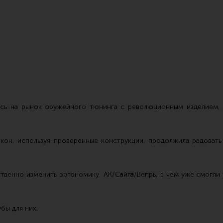
Чистка,
Разгрузочные системы и защита
Оружейн
ась на рынок оружейного тюнинга с революционным изделием,
очки
Защита головы
Инструм
наушники
Тактическая медицина
Шомполы
кон, используя проверенные конструкции, продолжила радоват
Чехлы, рюкзаки, сумки
Ершики,
Фонари
Патчи
венно изменить эргономику АК/Сайга/Вепрь, в чем уже смогли 
Прочее снаряжение
Релоади
бы для них,