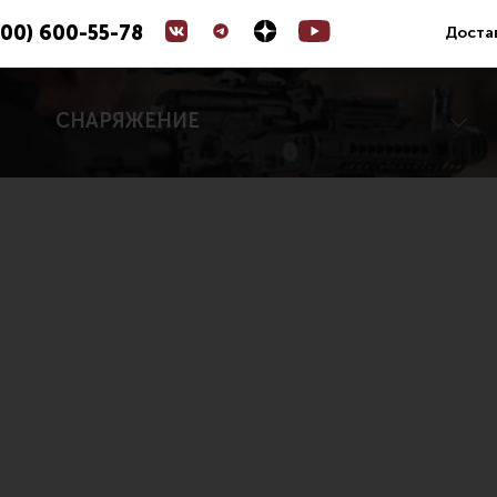
800) 600-55-78
Доста
СНАРЯЖЕНИЕ
Коллиматорные прицелы
ары для цевья
Оптические прицелы
е устройства
Магазины
 управления
УСМ
е части (ЗИП)
Газовая система
йны, кольца, целики, мушки
Возвратная система и буферы