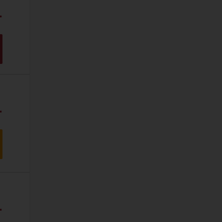
.
.
.