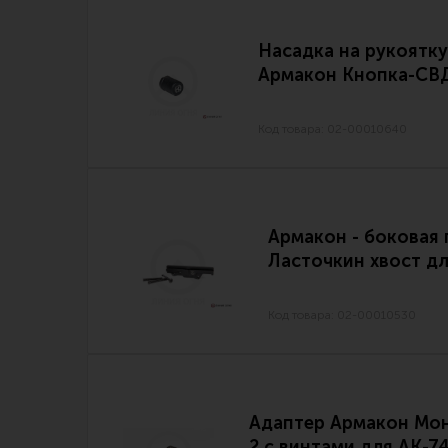
Насадка на рукоятку
Армакон Кнопка-СВ
Код товара: 02-00010640
Армакон - боковая 
Ласточкин хвост дл
Код товара: 02-00010530
Адаптер Армакон Мон
2 с винтами для АК-7