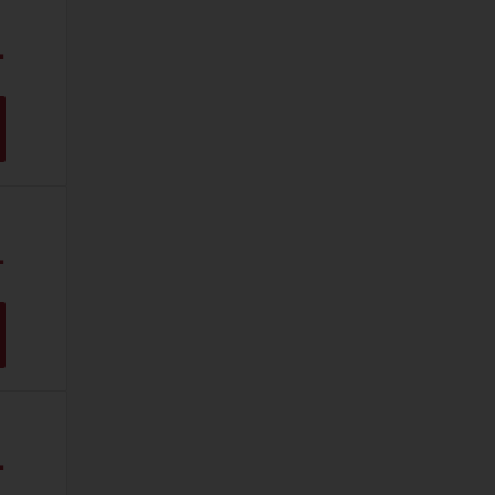
.
.
.