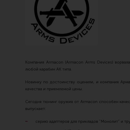
Магазин для тех, кто стреляет
Каталог товаров для стрельбы
Снаряжение для IPSC
Экипировка
Кобуры для IPSC
Пневматика
Компания Аrmacon (Armacon Arms Devices) ворвал
любой карабин АК типа.
Паучеры и патронташи
Стрелковые 
Ремни для IPSC
Стрелковые 
Новинку по достоинству оценили, и компания Арма
качества и приемлемой цены.
Стрелковые таймеры
Кобуры
Холощение и тренировки
Подсумки
Сегодня тюнинг оружия от Armacon способен качест
выпускает:
Другие аксессуары IPSC
Перчатки
серию адаптеров для прикладов "Монолит" и тру