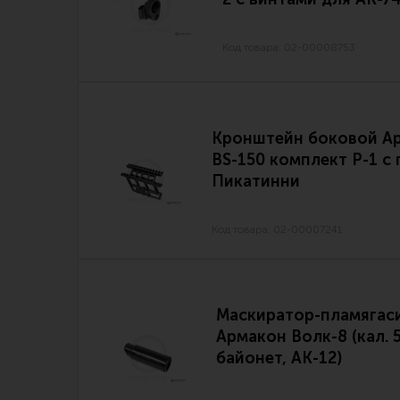
Код товара: 02-00008753
Кронштейн боковой А
BS-150 комплект P-1 с
Пикатинни
Код товара: 02-00007241
Маскиратор-пламягас
Армакон Волк-8 (кал. 5
байонет, АК-12)