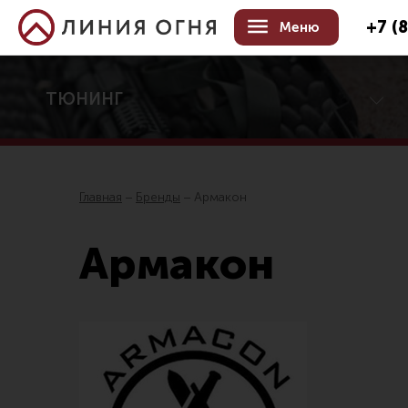
+7 (
Меню
ТЮНИНГ
Центр тюнинга оружия
Онлайн-конфигуратор тюнинга
Услуги
Главная
Бренды
Армакон
Каталог товаров для тюнинга
Все товары
Цевья
Армакон
Распродажа!
Аксессу
Приклады
Дульны
Аксессуары для прикладов
Органы
Пистолетные рукоятки
Запасны
Тактические рукоятки
Кронште