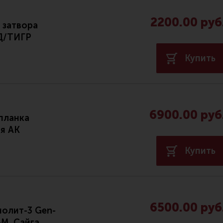
2200.00 руб
 затвора
Д/ТИГР
Купить
6900.00 руб
планка
я АК
Купить
6500.00 руб
олит-3 Gen-
4М, Сайга