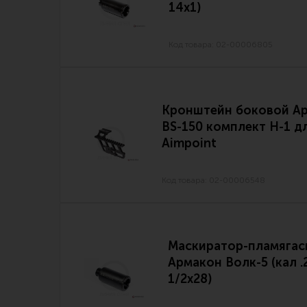
14х1)
Код товара: 02-00006805
Кронштейн боковой А
BS-150 комплект H-1 д
Aimpoint
Код товара: 02-00006548
Маскиратор-пламягас
Армакон Волк-5 (кал .
1/2х28)