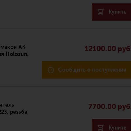
Купить
рмакон АК
12100.00 руб
ля Holosun,
Сообщить о поступлении
итель
7700.00 руб
223, резьба
Купить