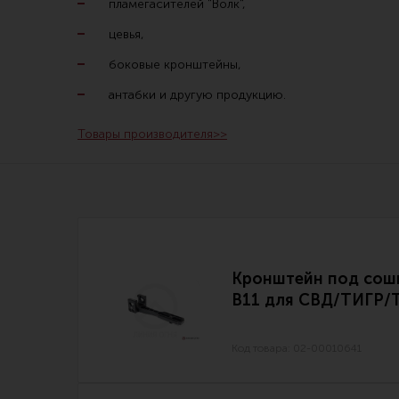
пламегасителей "Волк",
Линия Огня Медиа
цевья,
боковые кронштейны,
антабки и другую продукцию.
Товары производителя>>
Кронштейн под сош
В11 для СВД/ТИГР/
Код товара: 02-00010641