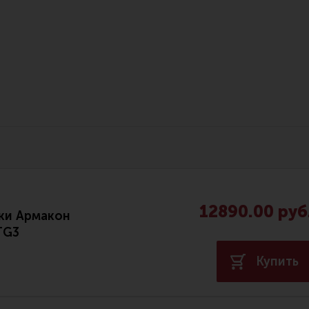
Все разделы
Новости
Мероприятия
12890.00 руб
ки Армакон
TG3
Купить