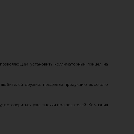
 уход за оружием и релоадинг
ая химия
 позволяющим установить коллиматорный прицел на
енты и другие аксессуары
 и наборы для чистки
ь любителей оружия, предлагая продукцию высокого
 вишеры, переходники
удостовериться уже тысячи пользователей. Компания
нг