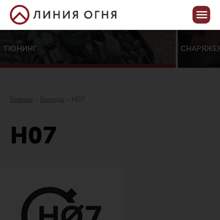
Корзина пуста
Кабинет
ТЮНИНГ
СНАРЯЖЕ
Центр тюнинга оружия
Онлайн-конфигуратор тюнинга
Главная
Бренды
H07
Услуги
H07
Каталог товаров для тюнинга
Все товары
Распродажа!
Приклады
Аксессуары для прикладов
Пистолетные рукоятки