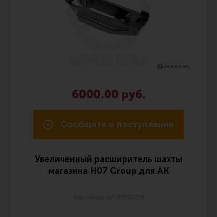
Тактическая медицина
Чехлы, рюкзаки, сумки
Фонари
Прочее снаряжение
Чистка, уход за оружием и релоадинг
Оружейная химия
6000.00 руб.
Инструменты и другие аксессуары
Шомполы и наборы для чистки
Сообщить о поступлении
Ершики, вишеры, переходники
Патчи
Увеличенный расширитель шахты
Релоадинг
магазина H07 Group для АК
Код товара: 02-00010379
Линия Огня Медиа