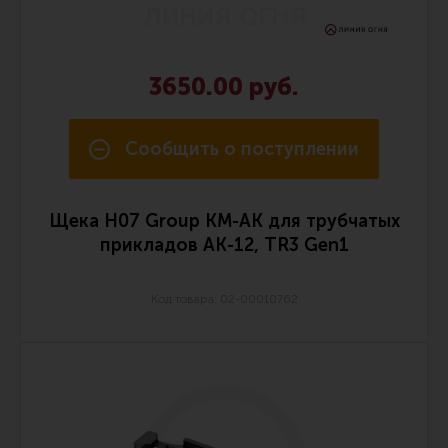
Ремни для IPSC
Стрелковые таймеры
Холощение и тренировки
3650.00 руб.
Другие аксессуары IPSC
Сообщить о поступлении
Экипировка
Пневматика
Стрелковые очки
Щека H07 Group КМ-АК для трубчатых
прикладов АК-12, TR3 Gen1
Стрелковые наушники
Кобуры
Код товара: 02-00010762
Подсумки
Перчатки
Разгрузочные системы и защита
Защита головы