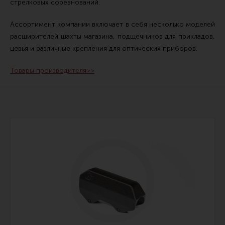
стрелковых соревнований.
Сошки
Ассортимент компании включает в себя несколько моделей
Антабки и ремни
расширителей шахты магазина, подщечников для прикладов,
Фонари и ЛЦУ
цевья и различные крепления для оптических приборов.
Тюнинг для пистолетов
Товары производителя>>
Идеи для подарков
Все разделы
Магазин для тех, кто стреляет
Каталог товаров для стрельбы
Снаряжение для IPSC
Кобуры для IPSC
Паучеры и патронташи