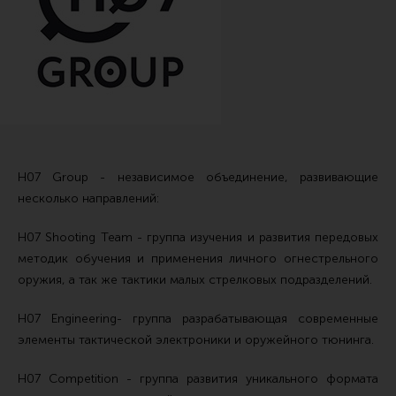
Тактические рукоятки
Цевья
Аксессуары для цевья
Дульные устройства
Органы управления
Запасные части (ЗИП)
H07 Group - независимое объединение, развивающие
несколько направлений:
Кронштейны, кольца, целики, мушки
Коллиматорные прицелы
Н07 Shooting Team - группа изучения и развития передовых
методик обучения и применения личного огнестрельного
Оптические прицелы
оружия, а так же тактики малых стрелковых подразделений.
Магазины
Н07 Engineering- группа разрабатывающая современные
УСМ
элементы тактической электроники и оружейного тюнинга.
Газовая система
Н07 Competition - группа развития уникального формата
Возвратная система и буферы