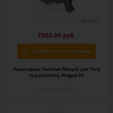
Сошки
Антабки и ремни
Фонари и ЛЦУ
Тюнинг для пистолетов
7500.00 руб.
Идеи для подарков
Все разделы
Сообщить о поступлении
Магазин для тех, кто стреляет
Переходник Hartman Манул2 для Тигр
под рукоятку Magpul AK
Каталог товаров для стрельбы
Код товара: 02-00006782
Снаряжение для IPSC
Кобуры для IPSC
Паучеры и патронташи