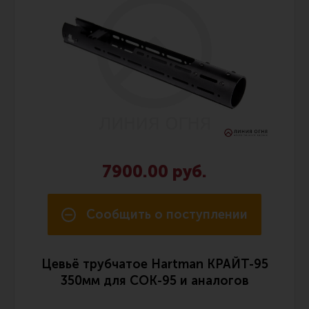
Ремни для IPSC
Стрелковые таймеры
Холощение и тренировки
Другие аксессуары IPSC
Экипировка
Пневматика
Стрелковые очки
7900.00 руб.
Стрелковые наушники
Кобуры
Сообщить о поступлении
Подсумки
Перчатки
Цевьё трубчатое Hartman КРАЙТ-95
Разгрузочные системы и защита
350мм для СОК-95 и аналогов
Защита головы