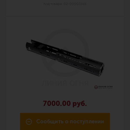
Тактическая медицина
Код товара: 02-00003815
Чехлы, рюкзаки, сумки
Фонари
Прочее снаряжение
Чистка, уход за оружием и релоадинг
Оружейная химия
Инструменты и другие аксессуары
Шомполы и наборы для чистки
Ершики, вишеры, переходники
Патчи
Релоадинг
7000.00 руб.
Сообщить о поступлении
Линия Огня Медиа