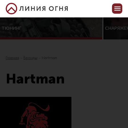
Корзина пуста
Кабинет
ТЮНИНГ
СНАРЯЖЕ
Центр тюнинга оружия
Онлайн-конфигуратор тюнинга
Главная
Бренды
Hartman
Услуги
Hartman
Каталог товаров для тюнинга
Все товары
Распродажа!
Приклады
Аксессуары для прикладов
Пистолетные рукоятки