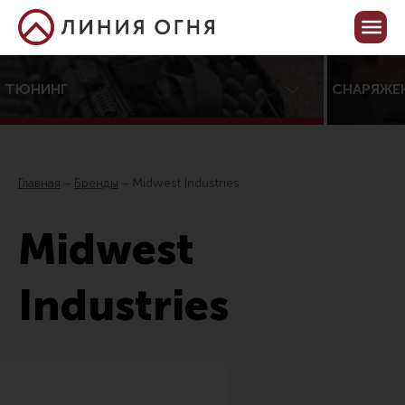
Корзина пуста
Кабинет
ТЮНИНГ
СНАРЯЖЕ
Центр тюнинга оружия
Онлайн-конфигуратор тюнинга
Главная
Бренды
Midwest Industries
Услуги
Midwest
Каталог товаров для тюнинга
Все товары
Industries
Распродажа!
Приклады
Аксессуары для прикладов
Пистолетные рукоятки