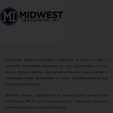
Тактические рукоятки
Цевья
Аксессуары для цевья
Дульные устройства
Органы управления
Запасные части (ЗИП)
Кронштейны, кольца, целики, мушки
Компания Midwest Industries появилась в 2003 в США. С
момента основания компании их цель заключалась в том,
Коллиматорные прицелы
чтобы предоставлять высококачественные аксессуары с
Оптические прицелы
инновационными функциями по цене, привлекательной для
Магазины
всех уровней дохода.
УСМ
Midwest начала с разработки и производства тюнинга для
Газовая система
платформы AR-15, но в конечно итоге, перешла к выпуску
деталей для других моделей оружия.
Возвратная система и буферы