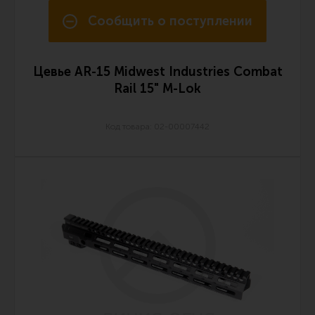
Ремни для IPSC
Сообщить о поступлении
Стрелковые таймеры
Холощение и тренировки
Цевье AR-15 Midwest Industries Combat
Другие аксессуары IPSC
Rail 15" M-Lok
Экипировка
Код товара: 02-00007442
Пневматика
Стрелковые очки
Стрелковые наушники
Кобуры
Подсумки
Перчатки
Разгрузочные системы и защита
Защита головы