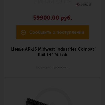
Тактическая медицина
Чехлы, рюкзаки, сумки
59900.00 руб.
Фонари
Прочее снаряжение
Сообщить о поступлении
Чистка, уход за оружием и релоадинг
Оружейная химия
Цевье AR-15 Midwest Industries Combat
Инструменты и другие аксессуары
Rail 14" M-Lok
Шомполы и наборы для чистки
Ершики, вишеры, переходники
Код товара: 02-00007441
Патчи
Релоадинг
Линия Огня Медиа