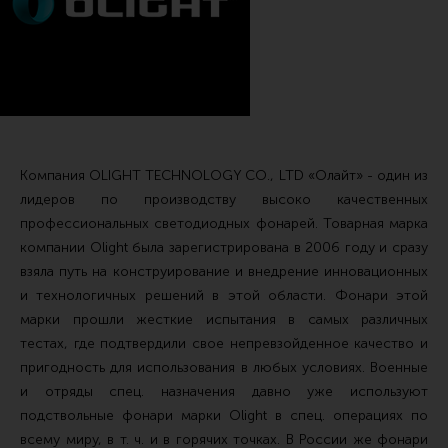
Тактические рукоятки
Цевья
Аксессуары для цевья
Дульные устройства
Органы управления
Компания OLIGHT TECHNOLOGY CO., LTD «Oлайт» - один из
Запасные части (ЗИП)
лидеров по производству высоко качественных
профессиональных светодиодных фонарей. Товарная марка
Кронштейны, кольца, целики, мушки
компании Olight была зарегистрирована в 2006 году и сразу
Коллиматорные прицелы
взяла путь на конструирование и внедрение инновационных
и технологичных решений в этой области. Фонари этой
Оптические прицелы
марки прошли жесткие испытания в самых различных
Магазины
тестах, где подтвердили свое непревзойденное качество и
УСМ
пригодность для использования в любых условиях. Военные
и отряды спец. назначения давно уже используют
Газовая система
подствольные фонари марки Olight в спец. операциях по
Возвратная система и буферы
всему миру, в т. ч. и в горячих точках. В России же фонари