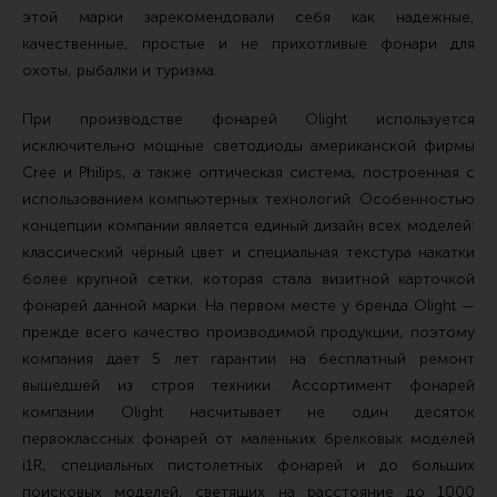
этой марки зарекомендовали себя как надежные,
Сошки
качественные, простые и не прихотливые фонари для
Антабки и ремни
охоты, рыбалки и туризма.
Фонари и ЛЦУ
При производстве фонарей Olight используется
Тюнинг для пистолетов
исключительно мощные светодиоды американской фирмы
Идеи для подарков
Cree и Philips, а также оптическая система, построенная с
использованием компьютерных технологий. Особенностью
Все разделы
концепции компании является единый дизайн всех моделей:
классический чёрный цвет и специальная текстура накатки
более крупной сетки, которая стала визитной карточкой
Магазин для тех, кто стреляет
фонарей данной марки. На первом месте у бренда Olight —
прежде всего качество производимой продукции, поэтому
Каталог товаров для стрельбы
компания дает 5 лет гарантии на бесплатный ремонт
вышедшей из строя техники. Ассортимент фонарей
Снаряжение для IPSC
компании Olight насчитывает не один десяток
Кобуры для IPSC
первоклассных фонарей от маленьких брелковых моделей
i1R, специальных пистолетных фонарей и до больших
Паучеры и патронташи
поисковых моделей, светящих на расстояние до 1000