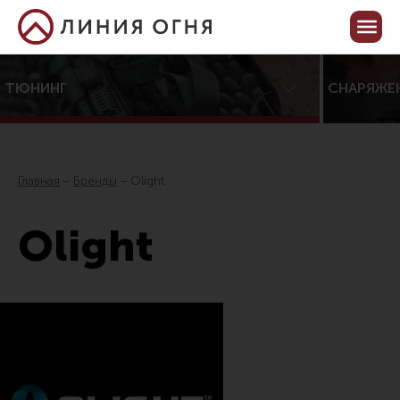
Корзина пуста
Кабинет
ТЮНИНГ
СНАРЯЖЕ
Центр тюнинга оружия
Онлайн-конфигуратор тюнинга
Главная
Бренды
Olight
Услуги
Olight
Каталог товаров для тюнинга
Все товары
Распродажа!
Приклады
Аксессуары для прикладов
Пистолетные рукоятки