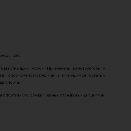
 уход за оружием и релоадинг
лков ISSF.
ая химия
известнейших марок. Привлечены конструкторы и
енты и другие аксессуары
ями спортсменов-стрелков и имеющимся богатым
 и наборы для чистки
да спорта.
 вишеры, переходники
 спортивного оружия разных стрелковых дисциплин,
нг