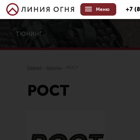
+7 (
Меню
ТЮНИНГ
Центр тюнинга оружия
Онлайн-конфигуратор тюнинга
Услуги
Главная
Бренды
РОСТ
Каталог товаров для тюнинга
Все товары
Цевья
РОСТ
Распродажа!
Аксессу
Приклады
Дульны
Аксессуары для прикладов
Органы
Пистолетные рукоятки
Запасны
Тактические рукоятки
Кронште