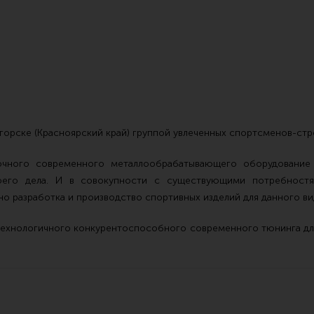
Чистка,
горске (Красноярский край) группой увлеченных спортсменов-стре
Разгрузочные системы и защита
Оружейн
чного современного металлообрабатывающего оборудование 
очки
Защита головы
Инструм
воего дела. И в совокупности с существующими потребност
наушники
Тактическая медицина
Шомполы
 разработка и производство спортивных изделий для данного ви
Чехлы, рюкзаки, сумки
Ершики,
технологичного конкурентоспособного современного тюнинга для
Фонари
Патчи
Прочее снаряжение
Релоади