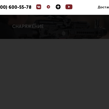
800) 600-55-78
Доста
СНАРЯЖЕНИЕ
Коллиматорные прицелы
ары для цевья
Оптические прицелы
е устройства
Магазины
 управления
УСМ
е части (ЗИП)
Газовая система
йны, кольца, целики, мушки
Возвратная система и буферы