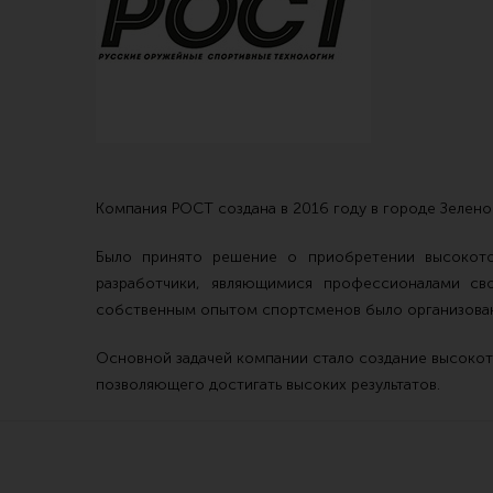
Магазин для тех, кто стреляет
Каталог товаров для стрельбы
Снаряжение для IPSC
Экипировка
Компания РОСТ создана в 2016 году в городе Зелено
Кобуры для IPSC
Пневматика
Было принято решение о приобретении высокото
Паучеры и патронташи
Стрелковые 
разработчики, являющимися профессионалами с
Ремни для IPSC
Стрелковые 
собственным опытом спортсменов было организовано
Стрелковые таймеры
Кобуры
Основной задачей компании стало создание высоко
Холощение и тренировки
Подсумки
позволяющего достигать высоких результатов.
Другие аксессуары IPSC
Перчатки