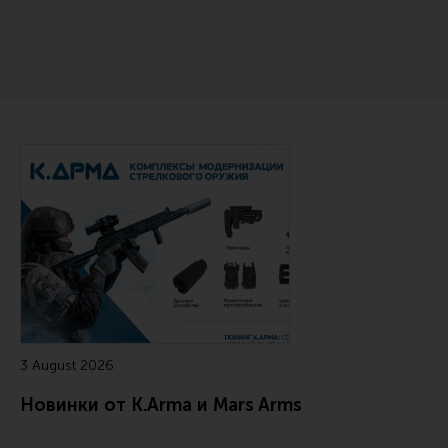
Сошки
Антабки и ремни
Фонари и ЛЦУ
Тюнинг для пистолетов
Идеи для подарков
Читайте также
Все разделы
Магазин для тех, кто стреляет
Каталог товаров для стрельбы
Снаряжение для IPSC
3 August 2026
Кобуры для IPSC
Новинки от K.Arma и Mars Arms
Паучеры и патронташи