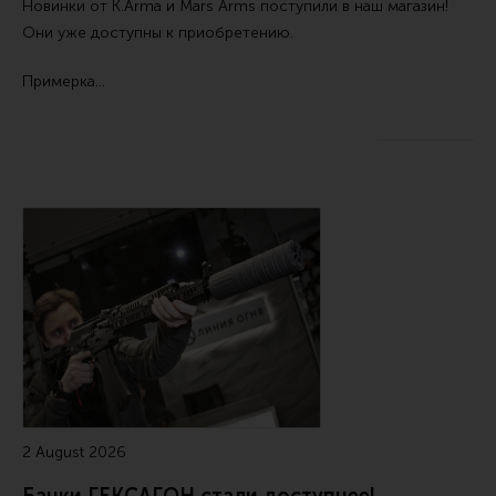
Новинки от
K.Arma
и
Mars Arms
поступили в наш магазин!
Ремни для IPSC
Они уже доступны к приобретению.
Стрелковые таймеры
Примерка…
Холощение и тренировки
Другие аксессуары IPSC
Экипировка
Пневматика
Стрелковые очки
Стрелковые наушники
Кобуры
Подсумки
Перчатки
Разгрузочные системы и защита
2 August 2026
Защита головы