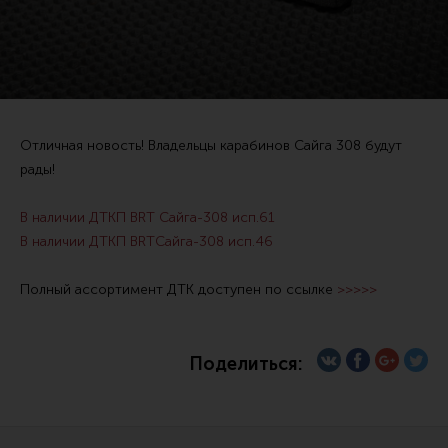
Тактические рукоятки
Цевья
Аксессуары для цевья
Дульные устройства
Отличная новость! Владельцы карабинов Сайга 308 будут
Органы управления
рады!
Запасные части (ЗИП)
В наличии ДТКП BRT Сайга-308 исп.61
Кронштейны, кольца, целики, мушки
В наличии ДТКП BRTСайга-308 исп.46
Коллиматорные прицелы
Полный ассортимент ДТК доступен по ссылке
>>>>>
Оптические прицелы
Магазины
Поделиться:
УСМ
Газовая система
Возвратная система и буферы