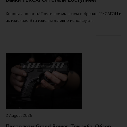
Банки ГЕКСАГОН стали доступнее!
Тактическая медицина
Чехлы, рюкзаки, сумки
Хорошая новость! Почти все мы знаем о бренде ГЕКСАГОН и
их изделиях. Эти изделия активно используют…
Фонари
Прочее снаряжение
Чистка, уход за оружием и релоадинг
Оружейная химия
Инструменты и другие аксессуары
Шомполы и наборы для чистки
Ершики, вишеры, переходники
Патчи
Релоадинг
2 August 2026
Линия Огня Медиа
Пистолеты Grand Power. Три зуба. Обзор.