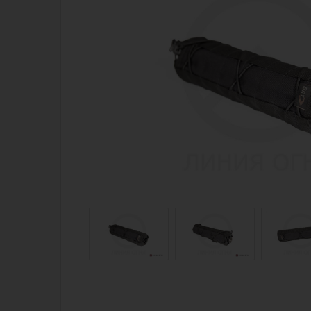
Магазин для тех, кто стреляет
Каталог товаров для стрельбы
Снаряжение для IPSC
Экипировка
Кобуры для IPSC
Пневматика
Паучеры и патронташи
Стрелковые 
Ремни для IPSC
Стрелковые 
Стрелковые таймеры
Кобуры
Холощение и тренировки
Подсумки
Другие аксессуары IPSC
Перчатки