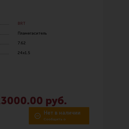
BRT
Пламегаситель
7.62
 уход за оружием и релоадинг
24х1.5
ая химия
енты и другие аксессуары
 и наборы для чистки
 вишеры, переходники
23000.00 руб.
нг
Нет в наличии
Сообщить о
поступлении