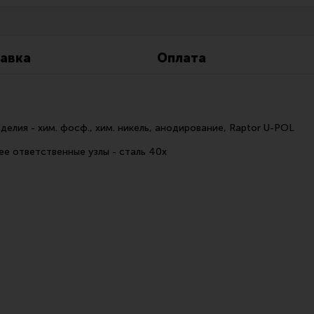
Все разделы
Новости
Мероприятия
авка
Оплата
делия - хим. фосф., хим. никель, анодирование, Raptor U-POL
е ответственные узлы - сталь 40х