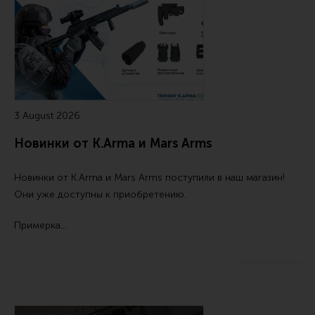
Ремни для IPSC
Стрелковые таймеры
Холощение и тренировки
Другие аксессуары IPSC
Экипировка
3 August 2026
Пневматика
Новинки от K.Arma и Mars Arms
Стрелковые очки
Стрелковые наушники
Новинки от
K.Arma
и
Mars Arms
поступили в наш магазин!
Они уже доступны к приобретению.
Кобуры
Подсумки
Примерка…
Перчатки
Разгрузочные системы и защита
Защита головы