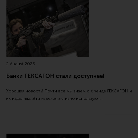
Тактическая медицина
Чехлы, рюкзаки, сумки
Фонари
Прочее снаряжение
Чистка, уход за оружием и релоадинг
Оружейная химия
2 August 2026
Инструменты и другие аксессуары
Банки ГЕКСАГОН стали доступнее!
Шомполы и наборы для чистки
Ершики, вишеры, переходники
Хорошая новость! Почти все мы знаем о бренде ГЕКСАГОН и
Патчи
их изделиях. Эти изделия активно используют…
Релоадинг
Линия Огня Медиа