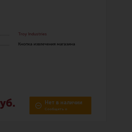
Troy Industries
Кнопка извлечения магазина
 уход за оружием и релоадинг
ая химия
енты и другие аксессуары
 и наборы для чистки
 вишеры, переходники
уб.
Нет в наличии
Сообщить о
нг
поступлении