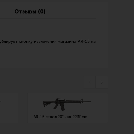
Обзоры
Фотоотчеты
Отзывы (0)
ублирует кнопку извлечения магазина AR-15 на
AR-15 ствол 20" кал .223Rem
ADC A