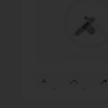
Магазин для тех, кто стреляет
Каталог товаров для стрельбы
Снаряжение для IPSC
Экипировка
Кобуры для IPSC
Пневматика
Паучеры и патронташи
Стрелковые 
Ремни для IPSC
Стрелковые 
Стрелковые таймеры
Кобуры
Холощение и тренировки
Подсумки
Другие аксессуары IPSC
Перчатки