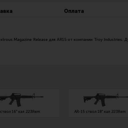
Все разделы
Новости
Мероприятия
авка
Оплата
trous Magazine Release для AR15 от компании Troy Industries. Д
ствол 16" кал .223Rem
AR-15 ствол 18" кал .223Rem