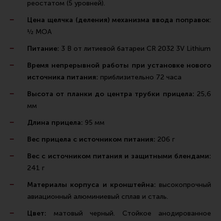
реостатом (5 уровней).
Тактическая медицина
Цена щелчка (деления) механизма ввода поправок
:
Чехлы, рюкзаки, сумки
½ МОА
Фонари
Питание:
3 В от литиевой батареи CR 2032 3V Lithium
Прочее снаряжение
Время непрерывной работы при установке нового
Чистка, уход за оружием и релоадинг
источника питания:
приблизительно 72 часа
Оружейная химия
Высота от планки до центра трубки прицела:
25,6
Инструменты и другие аксессуары
мм
Шомполы и наборы для чистки
Длина прицела:
95 мм
Ершики, вишеры, переходники
Вес прицела с источником питания:
206 г
Патчи
Вес с источником питания и защитными блендами:
241 г
Релоадинг
Материалы корпуса и кронштейна:
высокопрочный
авиационный алюминиевый сплав и сталь.
Линия Огня Медиа
Цвет:
матовый черный. Стойкое анодированное