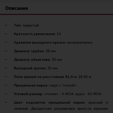
Ремни для IPSC
Описание
Стрелковые таймеры
Холощение и тренировки
Тип:
закрытый
Другие аксессуары IPSC
Кратность увеличения:
1Х
Экипировка
Удаление выходного зрачка:
неограниченно
Пневматика
Диаметр трубки:
38 мм
Стрелковые очки
Диаметр объектива:
30 мм
Стрелковые наушники
Выходной зрачок:
25 мм
Кобуры
Поле зрения на расстоянии 91,4 м:
28,96 м
Подсумки
Прицельная марка:
«круг с точкой»
Перчатки
Угловой размер:
«точки» - 4 МОА, круга - 65 МОА
Разгрузочные системы и защита
Цвет подсветки прицельной марки:
красный и
Защита головы
зеленый. Дискретная регулировка яркости верхним