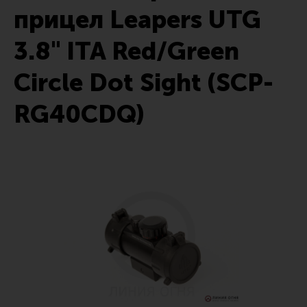
прицел Leapers UTG
Тактические рукоятки
Цевья
3.8" ITA Red/Green
Аксессуары для цевья
Circle Dot Sight (SCP-
Дульные устройства
RG40CDQ)
Органы управления
Запасные части (ЗИП)
Кронштейны, кольца, целики, мушки
Коллиматорные прицелы
Оптические прицелы
Магазины
УСМ
Газовая система
Возвратная система и буферы