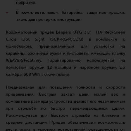
покрытие.
Все разделы
В комплекте:
ключ, батарейка, защитные крышки,
Новости
ткань для протирки, инструкция
Мероприятия
Коллиматорный прицел Leapers UTG 3.8" ITA Red/Green
Обзоры
Circle Dot Sight (SCP-RG40CDQ) в комплекте с
моноблоком, предназначенным для установки на
Фотоотчеты
карабины, охотничьи ружья и пистолеты, имеющие планку
WEAVER/Picatinny. Гарантированно используется на
помповом оружии 12 калибра и нарезном оружии до
калибра .308 WIN включительно.
Предназначен для повышения точности и скорости
прицеливания. Быстрый захват цели, малый вес и
компактные размеры устройства делают его незаменимым
при стрельбе по быстро перемещающимся целям.
Рекомендуется для быстрой стрельбы на ближние и
средние дистанции. Прицел обеспечивает возможность
вести огонь в условиях естественной освещенности от