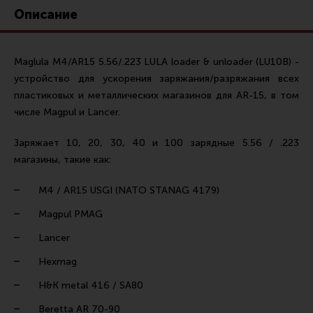
Ремни для IPSC
Описание
Стрелковые таймеры
Холощение и тренировки
Maglula M4/AR15 5.56/.223 LULA loader & unloader (LU10B) -
устройство для ускорения заряжания/разряжания всех
Другие аксессуары IPSC
пластиковых и металлических магазинов для AR-15, в том
Экипировка
числе Magpul и Lancer.
Пневматика
Заряжает 10, 20, 30, 40 и 100 зарядные 5.56 / .223
Стрелковые очки
магазины, такие как:
Стрелковые наушники
M4 / AR15 USGI (NATO STANAG 4179)
Кобуры
Magpul PMAG
Подсумки
Lancer
Перчатки
Hexmag
Разгрузочные системы и защита
H&K metal 416 / SA80
Защита головы
Beretta AR 70-90