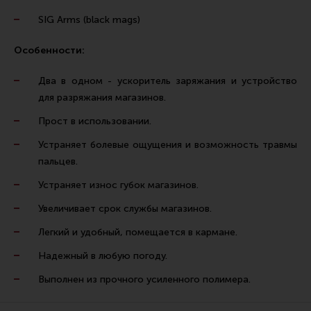
Тактическая медицина
SIG Arms (black mags)
Чехлы, рюкзаки, сумки
Особенности:
Фонари
Прочее снаряжение
Два в одном - ускоритель заряжания и устройство
для разряжания магазинов.
Чистка, уход за оружием и релоадинг
Прост в использовании.
Оружейная химия
Устраняет болевые ощущения и возможность травмы
Инструменты и другие аксессуары
пальцев.
Шомполы и наборы для чистки
Устраняет износ губок магазинов.
Ершики, вишеры, переходники
Увеличивает срок службы магазинов.
Патчи
Легкий и удобный, помещается в кармане.
Релоадинг
Надежный в любую погоду.
Выполнен из прочного усиленного полимера.
Линия Огня Медиа