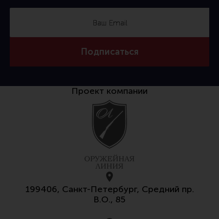
Тактическая медицина
Чехлы, рюкзаки, сумки
Фонари
Подписаться
Прочее снаряжение
Чистка, уход за оружием и релоадинг
Оружейная химия
Проект компании
Инструменты и другие аксессуары
Шомполы и наборы для чистки
Ершики, вишеры, переходники
Патчи
Релоадинг
199406, Санкт-Петербург, Средний пр.
В.О., 85
Линия Огня Медиа