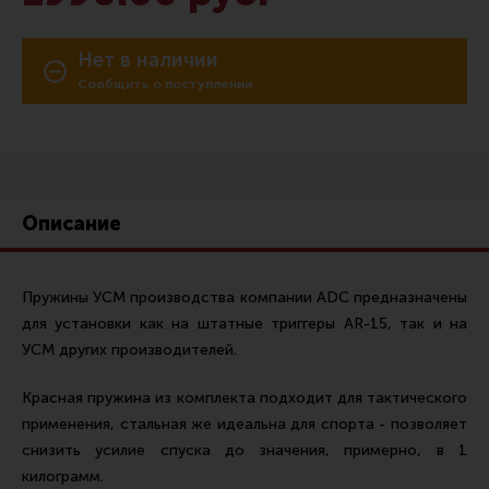
Сошки
Нет в наличии
Антабки и ремни
Сообщить о поступлении
Фонари и ЛЦУ
Тюнинг для пистолетов
Идеи для подарков
Все разделы
Описание
Магазин для тех, кто стреляет
Пружины УСМ производства компании ADC предназначены
для установки как на штатные триггеры AR-15, так и на
Каталог товаров для стрельбы
УСМ других производителей.
Снаряжение для IPSC
Красная пружина из комплекта подходит для тактического
применения, стальная же идеальна для спорта - позволяет
Кобуры для IPSC
снизить усилие спуска до значения, примерно, в 1
Паучеры и патронташи
килограмм.