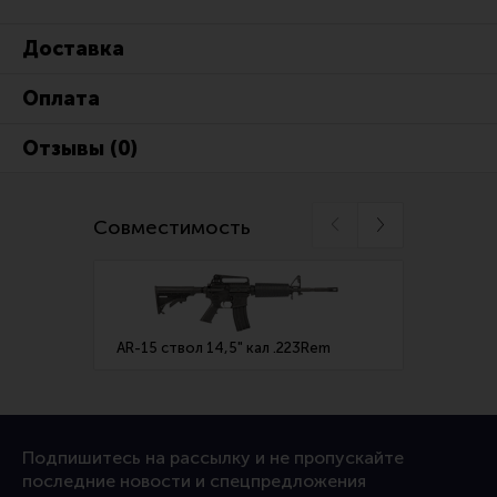
Ремни для IPSC
Доставка
Стрелковые таймеры
Холощение и тренировки
Оплата
Другие аксессуары IPSC
Отзывы (0)
Экипировка
Пневматика
Совместимость
Стрелковые очки
Стрелковые наушники
Кобуры
AR-15 ствол 14,5" кал .223Rem
AR-15 
Подсумки
Перчатки
Разгрузочные системы и защита
Подпишитесь на рассылку и не пропускайте
Защита головы
последние новости и спецпредложения