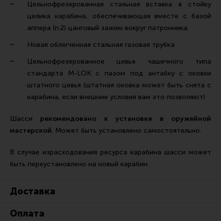
Цельнофрезерованная стальная вставка в стойку
Все разделы
целика карабина, обеспечивающая вместе с базой
Новости
аппера (п.2) цанговый зажим вокруг патронника.
Новая облегченная стальная газовая трубка
Мероприятия
Цельнофрезерованное цевье чашечного типа
Обзоры
стандарта M-LOK с пазом под антабку с оковки
Фотоотчеты
штатного цевья (штатная оковка может быть снята с
карабина, если внешние условия вам это позволяют)
Шасси
рекомендовано к установке в оружейной
мастерской
. Может быть установлено самостоятельно.
В случае израсходования ресурса карабина шасси может
быть переустановлено на новый карабин.
Доставка
Оплата