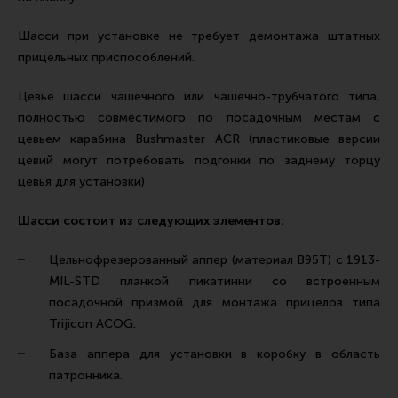
Тактическая медицина
Шасси при установке не требует демонтажа штатных
Чехлы, рюкзаки, сумки
прицельных приспособлений.
Фонари
Цевье шасси чашечного или чашечно-трубчатого типа,
Прочее снаряжение
полностью совместимого по посадочным местам с
Чистка, уход за оружием и релоадинг
цевьем карабина Bushmaster ACR (пластиковые версии
Оружейная химия
цевий могут потребовать подгонки по заднему торцу
цевья для установки)
Инструменты и другие аксессуары
Шомполы и наборы для чистки
Шасси состоит из следующих элементов:
Ершики, вишеры, переходники
Цельнофрезерованный аппер (материал В95Т) с 1913-
Патчи
MIL-STD планкой пикатинни со встроенным
посадочной призмой для монтажа прицелов типа
Релоадинг
Trijicon ACOG.
База аппера для установки в коробку в область
Линия Огня Медиа
патронника.