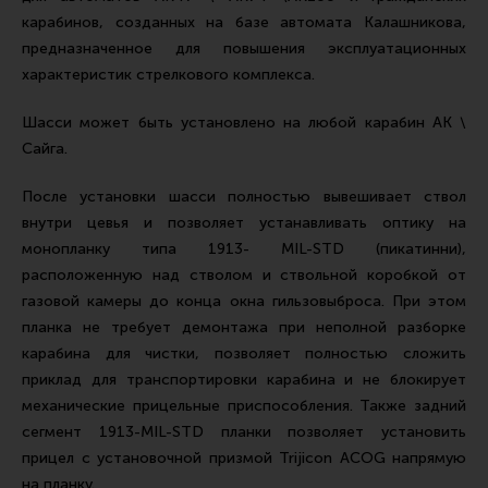
Ремни для IPSC
карабинов, созданных на базе автомата Калашникова,
предназначенное для повышения эксплуатационных
Стрелковые таймеры
характеристик стрелкового комплекса.
Холощение и тренировки
Шасси может быть установлено на любой карабин АК \
Другие аксессуары IPSC
Сайга.
Экипировка
После установки шасси полностью вывешивает ствол
Пневматика
внутри цевья и позволяет устанавливать оптику на
Стрелковые очки
монопланку типа 1913- MIL-STD (пикатинни),
Стрелковые наушники
расположенную над стволом и ствольной коробкой от
газовой камеры до конца окна гильзовыброса. При этом
Кобуры
планка не требует демонтажа при неполной разборке
Подсумки
карабина для чистки, позволяет полностью сложить
приклад для транспортировки карабина и не блокирует
Перчатки
механические прицельные приспособления. Также задний
Разгрузочные системы и защита
сегмент 1913-MIL-STD планки позволяет установить
прицел с установочной призмой Trijicon ACOG напрямую
Защита головы
на планку.