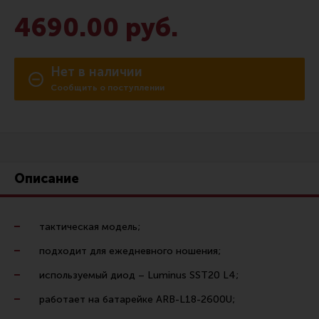
Сошки
4690.00 руб.
Антабки и ремни
Фонари и ЛЦУ
Нет в наличии
Тюнинг для пистолетов
Сообщить о поступлении
Идеи для подарков
Все разделы
Описание
Магазин для тех, кто стреляет
Каталог товаров для стрельбы
тактическая модель;
подходит для ежедневного ношения;
Снаряжение для IPSC
используемый диод – Luminus SST20 L4;
Кобуры для IPSC
работает на батарейке ARB-L18-2600U;
Паучеры и патронташи