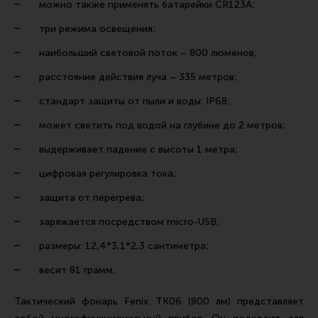
можно также применять батарейки CR123A;
Ремни для IPSC
три режима освещения;
Стрелковые таймеры
наибольший световой поток – 800 люменов;
Холощение и тренировки
расстояние действия луча – 335 метров;
Другие аксессуары IPSC
стандарт защиты от пыли и воды: IP68;
Экипировка
может светить под водой на глубине до 2 метров;
Пневматика
выдерживает падение с высоты 1 метра;
Стрелковые очки
цифровая регулировка тока;
Стрелковые наушники
защита от перегрева;
Кобуры
заряжается посредством micro-USB;
Подсумки
размеры: 12,4*3,1*2,3 сантиметра;
Перчатки
весит 81 грамм.
Разгрузочные системы и защита
Защита головы
Тактический фонарь Fenix TK06 (800 лм) представляет