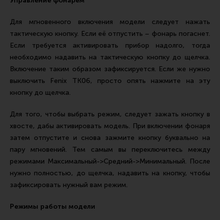
Управление фонарём
Все разделы
Для мгновенного включения модели следует нажать
Новости
тактическую кнопку. Если её отпустить – фонарь погаснет.
Мероприятия
Если требуется активировать прибор надолго, тогда
необходимо надавить на тактическую кнопку до щелчка.
Обзоры
Включение таким образом зафиксируется. Если же нужно
Фотоотчеты
выключить Fenix TK06, просто опять нажмите на эту
кнопку до щелчка.
Для того, чтобы выбрать режим, следует зажать кнопку в
хвосте, дабы активировать модель. При включении фонаря
затем отпустите и снова зажмите кнопку буквально на
пару мгновений. Тем самым вы переключитесь между
режимами Максимальный->Средний->Минимальный. После
нужно полностью, до щелчка, надавить на кнопку, чтобы
зафиксировать нужный вам режим.
Режимы работы модели