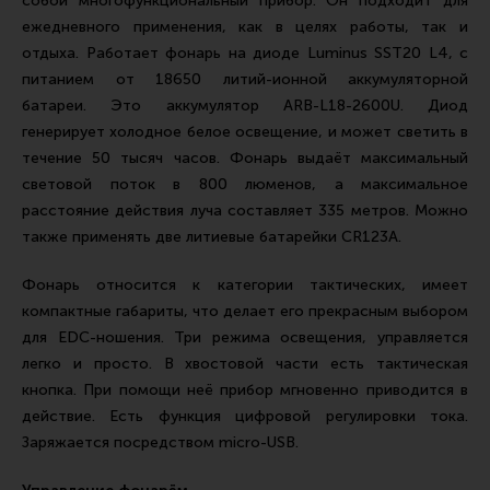
собой многофункциональный прибор. Он подходит для
Тактическая медицина
ежедневного применения, как в целях работы, так и
Чехлы, рюкзаки, сумки
отдыха. Работает фонарь на диоде Luminus SST20 L4, с
питанием от 18650 литий-ионной аккумуляторной
Фонари
батареи. Это аккумулятор ARB-L18-2600U. Диод
Прочее снаряжение
генерирует холодное белое освещение, и может светить в
Чистка, уход за оружием и релоадинг
течение 50 тысяч часов. Фонарь выдаёт максимальный
световой поток в 800 люменов, а максимальное
Оружейная химия
расстояние действия луча составляет 335 метров. Можно
Инструменты и другие аксессуары
также применять две литиевые батарейки CR123A.
Шомполы и наборы для чистки
Фонарь относится к категории тактических, имеет
Ершики, вишеры, переходники
компактные габариты, что делает его прекрасным выбором
для EDC-ношения. Три режима освещения, управляется
Патчи
легко и просто. В хвостовой части есть тактическая
Релоадинг
кнопка. При помощи неё прибор мгновенно приводится в
действие. Есть функция цифровой регулировки тока.
Заряжается посредством micro-USB.
Линия Огня Медиа