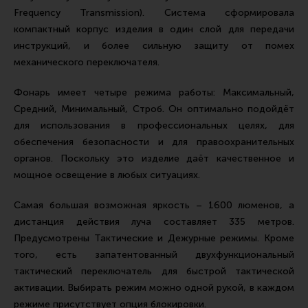
Тактическая медицина
Frequency Transmission). Система сформировала
Чехлы, рюкзаки, сумки
компактный корпус изделия в один слой для передачи
инструкций, и более сильную защиту от помех
Фонари
механического переключателя.
Прочее снаряжение
Фонарь имеет четыре режима работы: Максимальный,
Чистка, уход за оружием и релоадинг
Средний, Минимальный, Строб. Он оптимально подойдёт
Оружейная химия
для использования в профессиональных целях, для
обеспечения безопасности и для правоохранительных
Инструменты и другие аксессуары
органов. Поскольку это изделие даёт качественное и
Шомполы и наборы для чистки
мощное освещение в любых ситуациях.
Ершики, вишеры, переходники
Самая большая возможная яркость – 1600 люменов, а
Патчи
дистанция действия луча составляет 335 метров.
Предусмотрены Тактические и Дежурные режимы. Кроме
Релоадинг
того, есть запатентованный двухфункциональный
тактический переключатель для быстрой тактической
активации. Выбирать режим можно одной рукой, в каждом
Линия Огня Медиа
режиме присутствует опция блокировки.