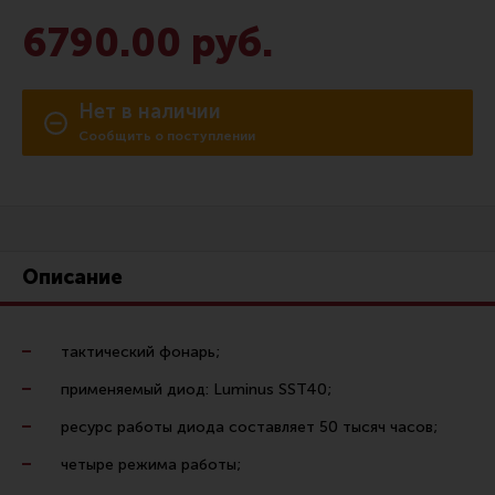
Сошки
6790.00 руб.
Антабки и ремни
Фонари и ЛЦУ
Нет в наличии
Тюнинг для пистолетов
Сообщить о поступлении
Идеи для подарков
Все разделы
Описание
Магазин для тех, кто стреляет
Каталог товаров для стрельбы
тактический фонарь;
применяемый диод: Luminus SST40;
Снаряжение для IPSC
ресурс работы диода составляет 50 тысяч часов;
Кобуры для IPSC
четыре режима работы;
Паучеры и патронташи