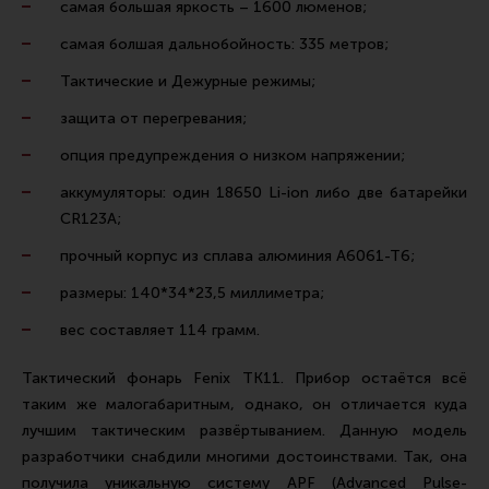
самая большая яркость – 1600 люменов;
Ремни для IPSC
самая болшая дальнобойность: 335 метров;
Стрелковые таймеры
Тактические и Дежурные режимы;
Холощение и тренировки
защита от перегревания;
Другие аксессуары IPSC
опция предупреждения о низком напряжении;
Экипировка
аккумуляторы: один 18650 Li-ion либо две батарейки
Пневматика
CR123A;
Стрелковые очки
прочный корпус из сплава алюминия А6061-Т6;
Стрелковые наушники
размеры: 140*34*23,5 миллиметра;
Кобуры
вес составляет 114 грамм.
Подсумки
Тактический фонарь Fenix TK11. Прибор остаётся всё
Перчатки
таким же малогабаритным, однако, он отличается куда
Разгрузочные системы и защита
лучшим тактическим развёртыванием. Данную модель
разработчики снабдили многими достоинствами. Так, она
Защита головы
получила уникальную систему APF (Advanced Pulse-