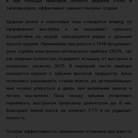
и при помощи приборов ночного видения (ПНВ) и
Тактическая медицина
тепловизоров, эффективно снижает импульс отдачи.
Чехлы, рюкзаки, сумки
Ударная волна и пороховые газы отводятся вперед по
Фонари
направлению выстрела и не оказывают сильного
Прочее снаряжение
воздействия на людей, находящихся рядом с дульным
срезом оружия. Применение при работе с ПНВ продлевает
Чистка, уход за оружием и релоадинг
срок службы электронно-оптического прибора (ЭОП), так
Оружейная химия
как изделие полностью подавляет вспышку от выстрела и
Инструменты и другие аксессуары
исключает засветку ЭОП. В передней части прибора
находится корона с зубьями высокой твердости. Зубья
Шомполы и наборы для чистки
позволяют раскалывать стекла вплоть до автомобильных,
Ершики, вишеры, переходники
ими можно упереться в дверь при выбивании замков и
петель выстрелом. Пазы между зубьями позволяют
Патчи
перебивать выстрелом проволоку диаметром до 6 мм.
Релоадинг
Благодаря малой массе не снижает СТП и не ухудшает
кучность.
Линия Огня Медиа
Особая эффективность применения отмечена при работе