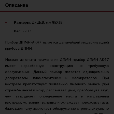
Ремни для IPSC
Описание
Стрелковые таймеры
Холощение и тренировки
Размеры:
ДхШхВ, мм 85Х35
Другие аксессуары IPSC
Вес:
220 г
Экипировка
Прибор ДПМН-АК47 является дальнейшей модернизацией
Пневматика
прибора ДПМН.
Стрелковые очки
Исходя из опыта применения ДПМН прибор ДПМН-АК47
Стрелковые наушники
имеет неразборную конструкцию не требующую
обслуживания. Данный прибор является одновременно
Кобуры
догорателем, пламегасителем и маскиратором. При
Подсумки
выстреле препятствует появлению пылевого облака (при
Перчатки
стрельбе лежа) и искр, рассеивает дым, преобразует звук,
чем затрудняет определение места и направления
Разгрузочные системы и защита
выстрела, устраняет вспышку и охлаждает пороховые газы,
Защита головы
благодаря чему исключает обнаружение стрелка визуально