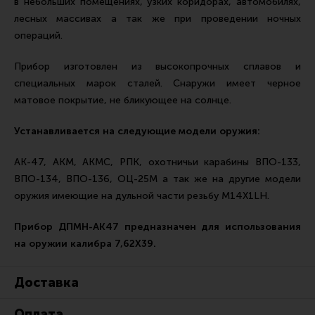
в небольших помещениях, узких коридорах, автомобилях,
Все разделы
лесных массивах а так же при проведении ночных
операций.
Новости
Мероприятия
Прибор изготовлен из высокопрочных сплавов и
специальных марок сталей. Снаружи имеет черное
Обзоры
матовое покрытие, не бликующее на солнце.
Фотоотчеты
Устанавливается на следующие модели оружия:
АК-47, АКМ, АКМС, РПК, охотничьи карабины ВПО-133,
ВПО-134, ВПО-136, ОЦ-25М а так же на другие модели
оружия имеющие на дульной части резьбу М14Х1LH.
Прибор ДПМН-АК47 предназначен для использования
на оружии калибра 7,62Х39.
Доставка
Оплата