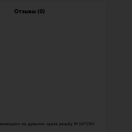
Обзоры
Фотоотчеты
Отзывы (0)
 имеющего на дульном срезе резьбу М 16*1RH