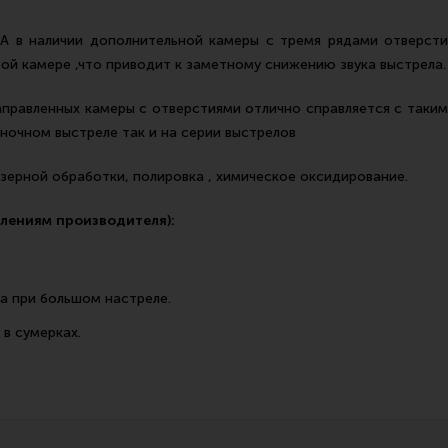
 наличии дополнительной камеры с тремя рядами отверстий
ой камере ,что приводит к заметному снижению звука выстрела.
аправленных камеры с отверстиями отлично справляется с таки
иночном выстреле так и на серии выстрелов
ерной обработки, полировка , химическое оксидирование.
лениям производителя):
а при большом настреле.
в сумерках.