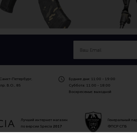
Санкт-Петербург,
Будние дни: 11:00 - 19:00
пр. В.О., 85
Суббота: 11:00 - 18:00
Воскресенье: выходной
Лучший интернет магазин
Генеральный па
по версии Specia
2017
ФПСР СПБ