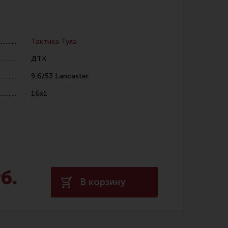
Тактика Тула
ДТК
9,6/53 Lancaster
 уход за оружием и релоадинг
16х1
ая химия
енты и другие аксессуары
 и наборы для чистки
 вишеры, переходники
б.
В корзину
нг