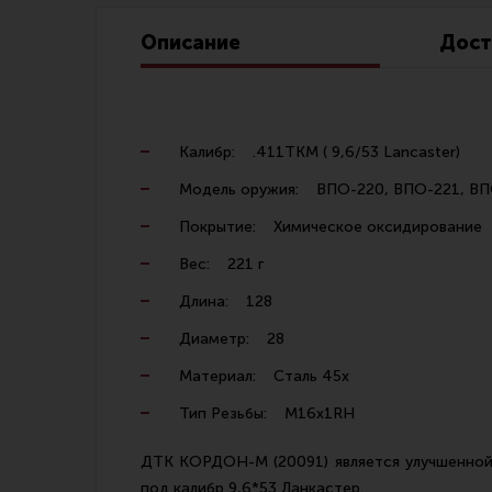
Линия Огня Медиа
Описание
Дост
Калибр: .411TKM ( 9,6/53 Lаnсаѕtеr)
Модель оружия: ВПО-220, ВПО-221, ВП
Покрытие: Химическое оксидирование
Вес: 221 г
Длина: 128
Диаметр: 28
Материал: Сталь 45х
Тип Резьбы: М16х1RH
ДТК КОРДОН-М (20091) является улучшенной 
под калибр 9,6*53 Ланкастер.