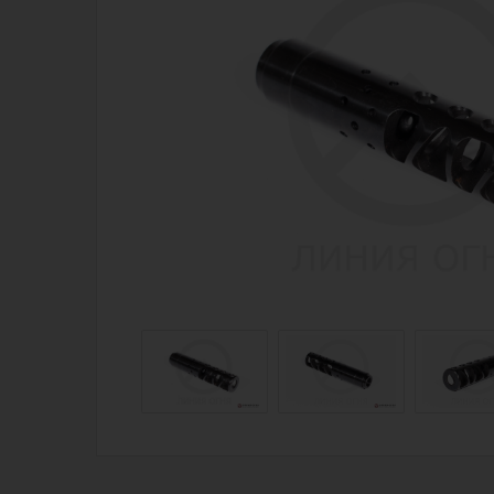
Магазин для тех, кто стреляет
Каталог товаров для стрельбы
Снаряжение для IPSC
Экипировка
Кобуры для IPSC
Пневматика
Паучеры и патронташи
Стрелковые 
Ремни для IPSC
Стрелковые 
Стрелковые таймеры
Кобуры
Холощение и тренировки
Подсумки
Другие аксессуары IPSC
Перчатки