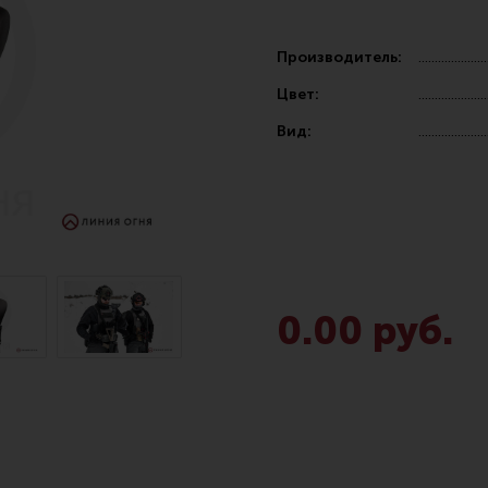
Производитель:
Цвет:
Вид:
Чистка,
Разгрузочные системы и защита
Оружейн
очки
Защита головы
Инструм
наушники
Тактическая медицина
Шомполы
0.00 руб.
Чехлы, рюкзаки, сумки
Ершики,
Фонари
Патчи
Прочее снаряжение
Релоади