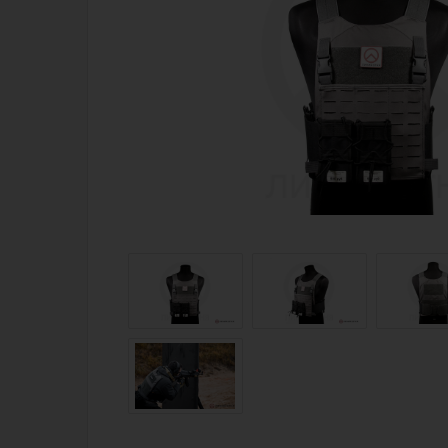
Магазин для тех, кто стреляет
Каталог товаров для стрельбы
Снаряжение для IPSC
Экипировка
Кобуры для IPSC
Пневматика
Паучеры и патронташи
Стрелковые 
Ремни для IPSC
Стрелковые 
Стрелковые таймеры
Кобуры
Холощение и тренировки
Подсумки
Другие аксессуары IPSC
Перчатки