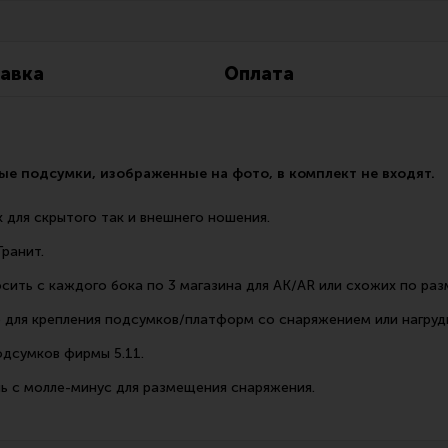
Все разделы
Новости
Мероприятия
авка
Оплата
е подсумки, изображенные на фото, в комплект не входят.
 для скрытого так и внешнего ношения.
Гранит.
ить с каждого бока по 3 магазина для АК/AR или схожих по ра
 для крепления подсумков/платформ со снаряжением или нагруд
дсумков фирмы 5.11.
ь с молле-минус для размещения снаряжения.