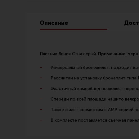
Линия Огня Медиа
Описание
Дост
Плитник Линия Огня серый.
Примечание: черны
Универсальный бронежилет, подходит как
Рассчитан на установку бронеплит типа 
Эластичный камербанд позволяет перенос
Спереди по всей площади нашито велкро
Также жилет совместим с AMP серией по
В комплекте поставляется съемная панел