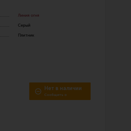
Линия огня
Серый
Плитник
 уход за оружием и релоадинг
ая химия
енты и другие аксессуары
 и наборы для чистки
Нет в наличии
 вишеры, переходники
Сообщить о
поступлении
нг