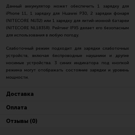
Тактическая медицина
Данный аккумулятор может обеспечить 1 зарядку для
Чехлы, рюкзаки, сумки
iPhone 11, 1 зарядку для Huawei P30, 2 зарядки фонаря
(NITECORE NU32) или 1 зарядку для литий-ионной батареи
Фонари
(NITECORE NL1835R). Рейтинг IPX5 делает его безопасным
Прочее снаряжение
для использования в любую погоду.
Чистка, уход за оружием и релоадинг
Слаботочный режим подходит для зарядки слаботочных
Оружейная химия
устройств, включая беспроводные наушники и другие
носимые устройства. 3 синих индикатора под кнопкой
Инструменты и другие аксессуары
режима могут отображать состояние зарядки и уровень
Шомполы и наборы для чистки
мощности.
Ершики, вишеры, переходники
Доставка
Патчи
Релоадинг
Оплата
Отзывы (0)
Линия Огня Медиа