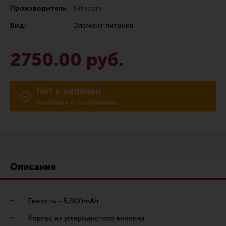
Производитель:
Nitecore
Сошки
Вид:
Элемент питания
Антабки и ремни
Фонари и ЛЦУ
2750.00 руб.
Тюнинг для пистолетов
Идеи для подарков
Нет в наличии
Все разделы
Сообщить о поступлении
Магазин для тех, кто стреляет
Каталог товаров для стрельбы
Описание
Снаряжение для IPSC
Кобуры для IPSC
Емкость - 5,000mAh
Паучеры и патронташи
Корпус из углеродистого волокна