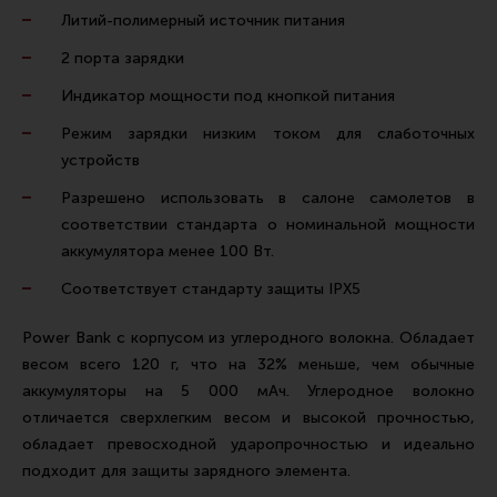
Ремни для IPSC
Литий-полимерный источник питания
Стрелковые таймеры
2 порта зарядки
Холощение и тренировки
Индикатор мощности под кнопкой питания
Другие аксессуары IPSC
Режим зарядки низким током для слаботочных
устройств
Экипировка
Разрешено использовать в салоне самолетов в
Пневматика
соответствии стандарта о номинальной мощности
Стрелковые очки
аккумулятора менее 100 Вт.
Стрелковые наушники
Соответствует стандарту защиты IPX5
Кобуры
Power Bank с корпусом из углеродного волокна. Обладает
Подсумки
весом всего 120 г, что на 32% меньше, чем обычные
аккумуляторы на 5 000 мАч. Углеродное волокно
Перчатки
отличается сверхлегким весом и высокой прочностью,
Разгрузочные системы и защита
обладает превосходной ударопрочностью и идеально
Защита головы
подходит для защиты зарядного элемента.