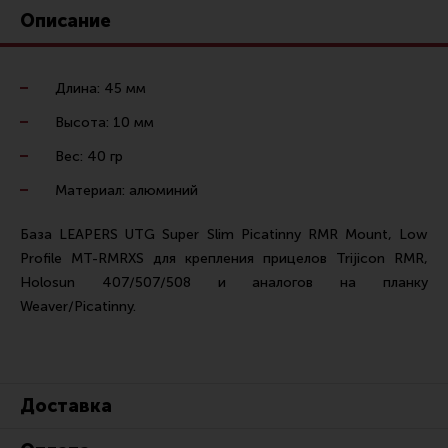
Ремни для IPSC
Описание
Стрелковые таймеры
Холощение и тренировки
Длина: 45 мм
Другие аксессуары IPSC
Высота: 10 мм
Экипировка
Вес: 40 гр
Пневматика
Материал: алюминий
Стрелковые очки
База LEAPERS UTG Super Slim Picatinny RMR Mount, Low
Стрелковые наушники
Profile MT-RMRXS для крепления прицелов Trijicon RMR,
Holosun 407/507/508 и аналогов на планку
Кобуры
Weaver/Picatinny.
Подсумки
Перчатки
Разгрузочные системы и защита
Доставка
Защита головы