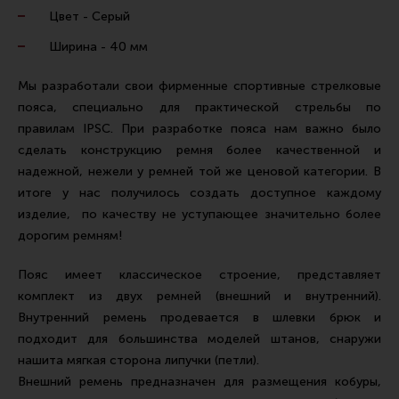
Ремни для IPSC
Цвет - Серый
Стрелковые таймеры
Ширина - 40 мм
Холощение и тренировки
Мы разработали свои фирменные спортивные стрелковые
Другие аксессуары IPSC
пояса, специально для практической стрельбы по
правилам IPSC. При разработке пояса нам важно было
Экипировка
сделать конструкцию ремня более качественной и
Пневматика
надежной, нежели у ремней той же ценовой категории. В
итоге у нас получилось создать доступное каждому
Стрелковые очки
изделие, по качеству не уступающее значительно более
Стрелковые наушники
дорогим ремням!
Кобуры
Пояс имеет классическое строение, представляет
Подсумки
комплект из двух ремней (внешний и внутренний).
Перчатки
Внутренний ремень продевается в шлевки брюк и
подходит для большинства моделей штанов, снаружи
Разгрузочные системы и защита
нашита мягкая сторона липучки (петли).
Защита головы
Внешний ремень предназначен для размещения кобуры,