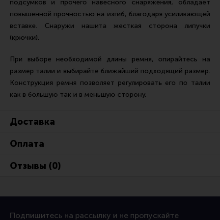
подсумков и прочего навесного снаряжения, обладает
Тактическая медицина
повышенной прочностью на изгиб, благодаря усиливающей
Чехлы, рюкзаки, сумки
вставке. Снаружи нашита жесткая сторона липучки
Фонари
(крючки).
Прочее снаряжение
При выборе необходимой длины ремня, опирайтесь на
Чистка, уход за оружием и релоадинг
размер талии и выбирайте ближайший подходящий размер.
Конструкция ремня позволяет регулировать его по талии
Оружейная химия
как в большую так и в меньшую сторону.
Инструменты и другие аксессуары
Доставка
Шомполы и наборы для чистки
Ершики, вишеры, переходники
Оплата
Патчи
Отзывы (0)
Релоадинг
Линия Огня Медиа
Подпишитесь на рассылку и не пропускайте