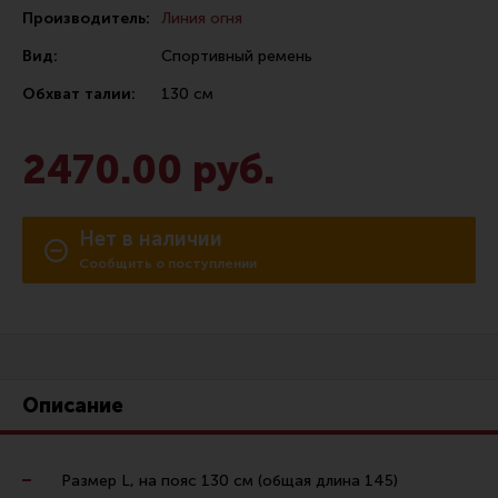
Производитель:
Линия огня
Сошки
Вид:
Спортивный ремень
Антабки и ремни
Обхват талии:
130 см
Фонари и ЛЦУ
Тюнинг для пистолетов
2470.00 руб.
Идеи для подарков
Все разделы
Нет в наличии
Сообщить о поступлении
Магазин для тех, кто стреляет
Каталог товаров для стрельбы
Снаряжение для IPSC
Описание
Кобуры для IPSC
Паучеры и патронташи
Размер L, на пояс 130 см (общая длина 145)