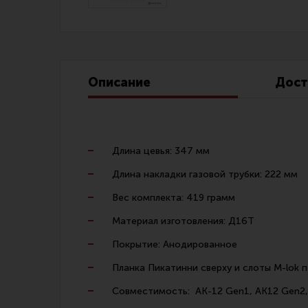
Линия Огня Медиа
Описание
Дост
Длина цевья: 347 мм
Длина накладки газовой трубки: 222 мм
Вес комплекта: 419 грамм
Материал изготовления: Д16Т
Покрытие: Анодированное
Планка Пикатинни сверху и слоты M-lok п
Совместимость: АК-12 Gen1, АК12 Gen2, А