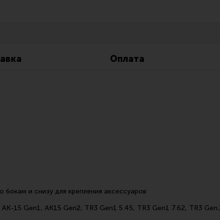
Все разделы
Новости
Мероприятия
авка
Оплата
о бокам и снизу для крепления аксессуаров
К-15 Gen1, АК15 Gen2, TR3 Gen1 5.45, TR3 Gen1 7.62, TR3 Gen.2