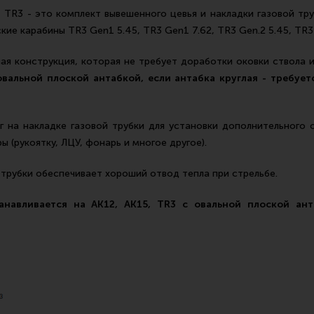
, TR3 - это комплект вывешенного цевья и накладки газовой тру
ие карабины TR3 Gen1 5.45, TR3 Gen1 7.62, TR3 Gen.2 5.45, TR3 
я конструкция, которая не требует доработки оковки ствола 
вальной плоской антабкой, если антабка круглая - требует
 на накладке газовой трубки для установки дополнительного 
 (рукоятку, ЛЦУ, фонарь и многое другое).
 трубки обеспечивает хороший отвод тепла при стрельбе.
анавливается на АК12, АК15, TR3 с овальной плоской ан