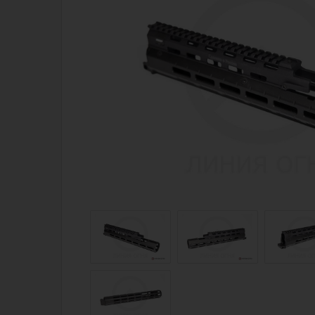
Магазин для тех, кто стреляет
Каталог товаров для стрельбы
Снаряжение для IPSC
Экипировка
Кобуры для IPSC
Пневматика
Паучеры и патронташи
Стрелковые 
Ремни для IPSC
Стрелковые 
Стрелковые таймеры
Кобуры
Холощение и тренировки
Подсумки
Другие аксессуары IPSC
Перчатки