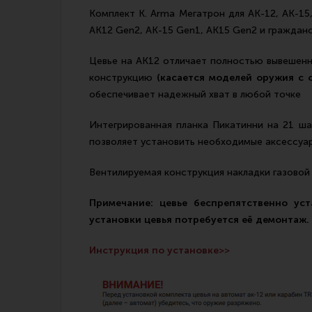
Комплект K. Arma Мегатрон для АК-12, АК-15
АК12 Gen2, АК-15 Gen1, АК15 Gen2 и гражданск
Цевье на АК12 отличает полностью вывешенна
конструкцию
(касается моделей оружия с о
обеспечивает надежный хват в любой точке
Интегрированная планка Пикатинни на 21 шаг
позволяет установить необходимые аксессуары
Вентилируемая конструкция накладки газовой
Примечание: цевье беспрепятственно уст
установки цевья потребуется её демонтаж.
Инструкция по установке>>