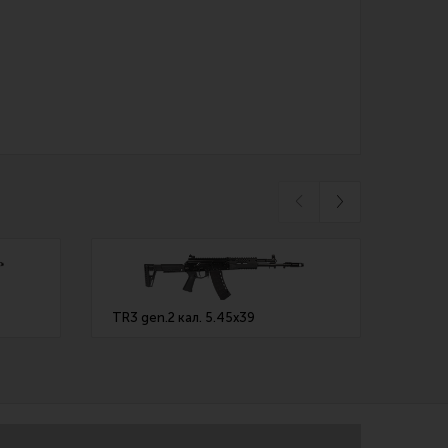
TR3 gen.2 кал. 5.45х39
TR3 g