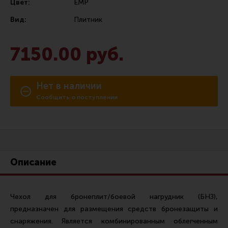
Цвет:
ЕМР
Сошки
Вид:
Плитник
Антабки и ремни
Фонари и ЛЦУ
7150.00 руб.
Тюнинг для пистолетов
Идеи для подарков
Нет в наличии
Все разделы
Сообщить о поступлении
Магазин для тех, кто стреляет
Каталог товаров для стрельбы
Описание
Снаряжение для IPSC
Чехол для бронеплит/боевой нагрудник (БНЗ),
Кобуры для IPSC
предназначен для размещения средств бронезащиты и
Паучеры и патронташи
снаряжения. Является комбинированным облегченным