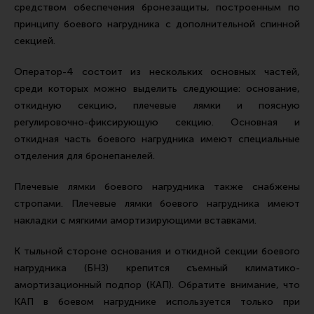
средством обеспечения бронезащиты, построенным по
Ремни для IPSC
принципу боевого нагрудника с дополнительной спинной
Стрелковые таймеры
секцией.
Холощение и тренировки
Оператор-4 состоит из нескольких основных частей,
Другие аксессуары IPSC
среди которых можно выделить следующие: основание,
Экипировка
откидную секцию, плечевые лямки и поясную
регулировочно-фиксирующую секцию. Основная и
Пневматика
откидная часть боевого нагрудника имеют специальные
Стрелковые очки
отделения для бронепанелей.
Стрелковые наушники
Плечевые лямки боевого нагрудника также снабжены
Кобуры
стропами. Плечевые лямки боевого нагрудника имеют
накладки с мягкими амортизирующими вставками.
Подсумки
Перчатки
К тыльной стороне основания и откидной секции боевого
нагрудника (БНЗ) крепится съемный климатико-
Разгрузочные системы и защита
амортизационный подпор (КАП). Обратите внимание, что
Защита головы
КАП в боевом нагруднике используется только при