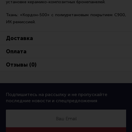
установке керамико-композитных бронепанелей.
Тактическая медицина
Чехлы, рюкзаки, сумки
Ткань: «Кордон-500» с полиуретановым покрытием С900,
ИК ремиссией.
Фонари
Прочее снаряжение
Доставка
Чистка, уход за оружием и релоадинг
Оплата
Оружейная химия
Инструменты и другие аксессуары
Отзывы (0)
Шомполы и наборы для чистки
Ершики, вишеры, переходники
Патчи
Подпишитесь на рассылку и не пропускайте
последние новости и спецпредложения
Релоадинг
Линия Огня Медиа