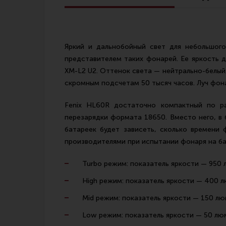
Линия Огня Медиа
Яркий и дальнобойный свет для небольшого
представителем таких фонарей. Ее яркость д
XM-L2 U2. Оттенок света — нейтрально-белый
скромным подсчетам 50 тысяч часов. Луч фон
Fenix HL60R достаточно компактный по ра
перезарядки формата 18650. Вместо него, в
батареек будет зависеть, сколько времени
производителями при испытании фонаря на ба
Turbo режим: показатель яркости — 950
High режим: показатель яркости — 400 л
Mid режим: показатель яркости — 150 лю
Low режим: показатель яркости — 50 лю