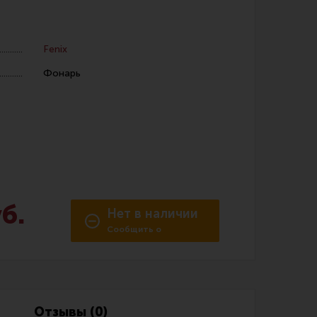
Fenix
Фонарь
 уход за оружием и релоадинг
ая химия
енты и другие аксессуары
 и наборы для чистки
б.
Нет в наличии
 вишеры, переходники
Сообщить о
поступлении
нг
Отзывы (0)