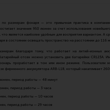
Все разделы
Новости
Мероприятия
 по размерам фонаря — это привычная практика в компании 
остигает значения 950 люмен за счет использования новейшег
, что является наиболее удобным для восприятия вариантом. А с
аря в состоянии освещать пространство на расстоянии до 116 м
змерам благодаря тому, что работает на литий-ионных ак
 батарейный отсек можно установить две батарейки CR123A. Им
 фонарь проработает в том или ином режиме. Пользователи 
зе фирменного аккумулятора ARB-L18, который накапливает 260
 люмен, период работы — 48 минут
юмен, период работы — 3 часа
мен, период работы — 10 часов
мен, период работы — 29 часов