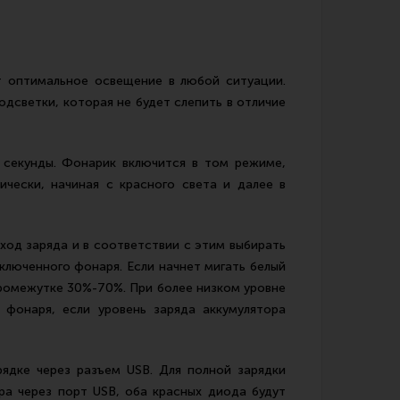
т оптимальное освещение в любой ситуации.
дсветки, которая не будет слепить в отличие
 секунды. Фонарик включится в том режиме,
чески, начиная с красного света и далее в
од заряда и в соответствии с этим выбирать
ключенного фонаря. Если начнет мигать белый
промежутке 30%-70%. При более низком уровне
 фонаря, если уровень заряда аккумулятора
ядке через разъем USB. Для полной зарядки
ора через порт USB, оба красных диода будут