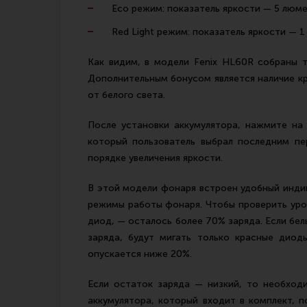
Eco режим: показатель яркости — 5 люме
Red Light режим: показатель яркости — 
Как видим, в модели Fenix HL60R собраны 
Дополнительным бонусом является наличие кр
от белого света.
После установки аккумулятора, нажмите на
который пользователь выбрал последним пе
порядке увеличения яркости.
В этой модели фонаря встроен удобный инди
режимы работы фонаря. Чтобы проверить уров
диод, — осталось более 70% заряда. Если бе
заряда, будут мигать только красные диод
опускается ниже 20%.
Если остаток заряда — низкий, то необход
аккумулятора, который входит в комплект, п