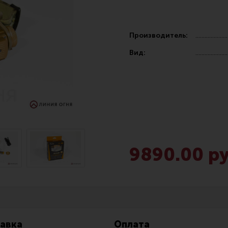
Производитель:
Вид:
Чистка,
Разгрузочные системы и защита
Оружейн
очки
Защита головы
Инструм
наушники
Тактическая медицина
Шомполы
9890.00 ру
Чехлы, рюкзаки, сумки
Ершики,
Фонари
Патчи
Прочее снаряжение
Релоади
авка
Оплата