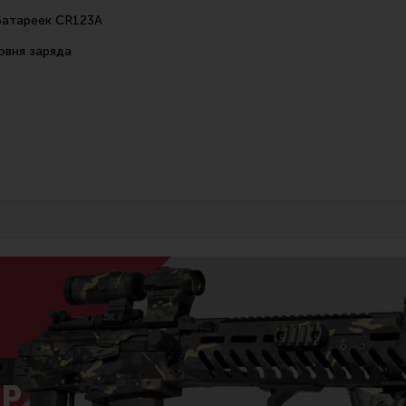
батареек CR123A
овня заряда
Р