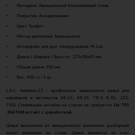
Ремни для IPSC
Материал: Авиационный Алюминиевый сплав
Стрелковые таймеры
Покрытие: Анодирование
Холощение и тренировки
Цвет: Графит
Другие аксессуары IPSC
Метод крепления: Вывешенное
Экипировка
Интерфейс для доп. оборудования: M-Lok
Пневматика
Длина / Ширина / Высота : 275х38х65 мм
Стрелковые очки
Общая длина: 292 мм
Стрелковые наушники
Вес: 400 +/- 5 гр
Кобуры
L.A.C. Аквилон-15 - профильное, вывешенное цевьё для
Подсумки
карабинов и автоматов АК-12, АК-15, TR-3 (5.45, .223,
7.62). Спиливание антабки на стволе не требуется.
На TR3
Перчатки
.366ТКМ встаёт с доработкой.
Разгрузочные системы и защита
Цевьё выполнено из авиационного алюминия, разборный
Защита головы
хомут выполнен из стали. Цевьё крепится за счет