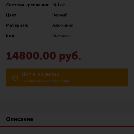
Система крепления:
M-Lok
Сошки
Цвет:
Черный
Антабки и ремни
Материал:
Алюминий
Фонари и ЛЦУ
Вид:
Комплект
Тюнинг для пистолетов
Идеи для подарков
14800.00 руб.
Все разделы
Нет в наличии
Магазин для тех, кто стреляет
Сообщить о поступлении
Каталог товаров для стрельбы
Снаряжение для IPSC
Кобуры для IPSC
Описание
Паучеры и патронташи