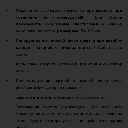
Все разделы
Отделение стального хомута от кронштейна при
Новости
установке не производить!!! Для сборки
применяйте Т-образные шестигранные ключи,
Мероприятия
хорошего качества, размерами 3 и 2.5 мм.
Обзоры
Прикручивание нижней части цевья к кронштейну
Фотоотчеты
следует начиная с нижних винтов!
Собрать по
схеме.
Кронштейн собрать используя разборный фиксатор
резьбы.
При соединении верхней и нижней части цевья
резьбовой фиксатор не применять.
Закручивать винты, соблюдая осторожность.
Затягивания винтов производить без излишнего
момента (не нужно затягить их ногой надев трубу на
ключ, будьте благоразумны!), во избежании срыва
резьбы.