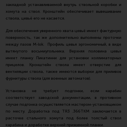
Тактическая медицина
закладной устанавливаемой внутрь ствольной коробки и
хомута на ствол. Кронштейн обеспечивает вывешивание
Чехлы, рюкзаки, сумки
ствола, цевьё его не касается.
Фонари
Для обеспечения уверенного хвата цевьё имеет фактурную
Прочее снаряжение
поверхность, так же дополнительно выполнены проточки
Чистка, уход за оружием и релоадинг
между пазов M-lok. Профиль цевья эргономичный, в виде
Оружейная химия
вытянутого восьмиугольника. Верхняя половина цевья
имеет планку Пикатинни для установки коллиматорных
Инструменты и другие аксессуары
прицелов. Кронштейн ствола имеет отверстие для
Шомполы и наборы для чистки
вентиляции ствола, также имеются выборки для приливов
фурнитуры ствола (для военных автоматов).
Ершики, вишеры, переходники
Патчи
Установка не требует подгонки, если карабин
соответствует заводской документации, в противном
Релоадинг
случае подгонка осуществляется мастером-установщиком
по месту. Доработка под TR3 .366ТКМ заключается в
расточке стального хомута под более толстый ствол
Линия Огня Медиа
карабина и доработке верхней прижимной планки.