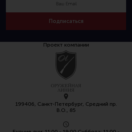
Тактическая медицина
Чехлы, рюкзаки, сумки
Подписаться
Фонари
Прочее снаряжение
Чистка, уход за оружием и релоадинг
Проект компании
Оружейная химия
Инструменты и другие аксессуары
Шомполы и наборы для чистки
Ершики, вишеры, переходники
Патчи
Релоадинг
199406, Санкт-Петербург, Средний пр.
В.О., 85
Линия Огня Медиа
Будние дни: 11:00 - 19:00 Суббота: 11:00 -