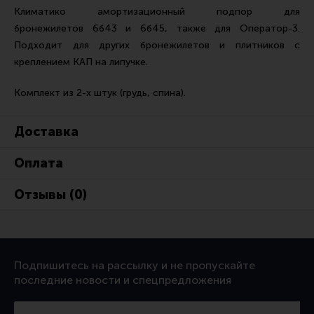
Ремни для IPSC
Климатико амортизационный подпор для
бронежилетов 6б43 и 6б45, также для Оператор-3.
Стрелковые таймеры
Подходит для других бронежилетов и плитников с
Холощение и тренировки
креплением КАП на липучке.
Другие аксессуары IPSC
Комплект из 2-х штук (грудь, спина).
Экипировка
Пневматика
Доставка
Стрелковые очки
Оплата
Стрелковые наушники
Отзывы (0)
Кобуры
Подсумки
Перчатки
Подпишитесь на рассылку и не пропускайте
Разгрузочные системы и защита
последние новости и спецпредложения
Защита головы