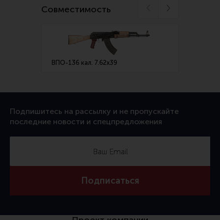
Тактическая медицина
Совместимость
Чехлы, рюкзаки, сумки
Фонари
Прочее снаряжение
ВПО-136 кал. 7.62х39
ВПО-2
Чистка, уход за оружием и релоадинг
Оружейная химия
Инструменты и другие аксессуары
Подпишитесь на рассылку и не пропускайте
последние новости и спецпредложения
Шомполы и наборы для чистки
Ершики, вишеры, переходники
Патчи
Релоадинг
Подписаться
Линия Огня Медиа