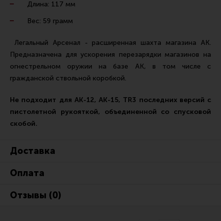
Длина: 117 мм
Ремни для IPSC
Вес: 59 грамм
Стрелковые таймеры
Холощение и тренировки
Легальный Арсенал - расширенная шахта магазина АК.
Предназначена для ускорения перезарядки магазинов на
Другие аксессуары IPSC
огнестрельном оружии на базе АК, в том числе с
Экипировка
гражданской ствольной коробкой.
Пневматика
Не подходит для АК-12, АК-15, TR3 последних версий с
Стрелковые очки
пистолетной рукояткой, объединенной со спусковой
скобой.
Стрелковые наушники
Кобуры
Доставка
Подсумки
Оплата
Перчатки
Разгрузочные системы и защита
Отзывы (0)
Защита головы