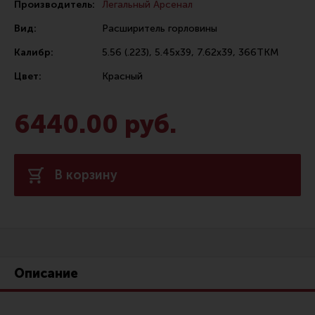
Производитель:
Легальный Арсенал
Сошки
Вид:
Расширитель горловины
Антабки и ремни
Калибр:
5.56 (.223), 5.45х39, 7.62х39, 366ТКМ
Фонари и ЛЦУ
Цвет:
Красный
Тюнинг для пистолетов
Идеи для подарков
6440.00 руб.
Все разделы
В корзину
Магазин для тех, кто стреляет
Каталог товаров для стрельбы
Снаряжение для IPSC
Описание
Кобуры для IPSC
Паучеры и патронташи