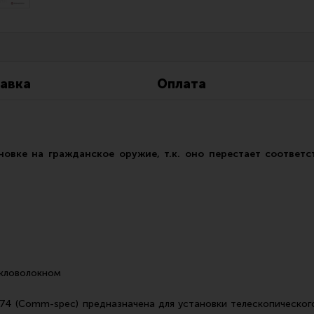
Все разделы
Новости
Мероприятия
авка
Оплата
новке на гражданское оружие, т.к. оно перестает соответ
кловолокном
К74 (Comm-spec) предназначена для установки телескопическо