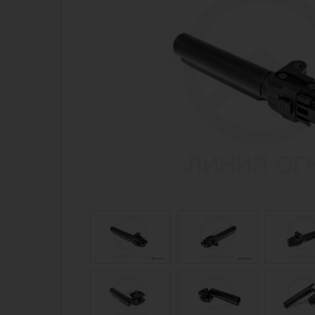
Магазин для тех, кто стреляет
Каталог товаров для стрельбы
Снаряжение для IPSC
Экипировка
Кобуры для IPSC
Пневматика
Паучеры и патронташи
Стрелковые 
Ремни для IPSC
Стрелковые 
Стрелковые таймеры
Кобуры
Холощение и тренировки
Подсумки
Другие аксессуары IPSC
Перчатки