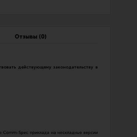
Обзоры
Фотоотчеты
Отзывы (0)
ствовать действующему законодательству в
го Comm-Spec приклада на нескладные версии