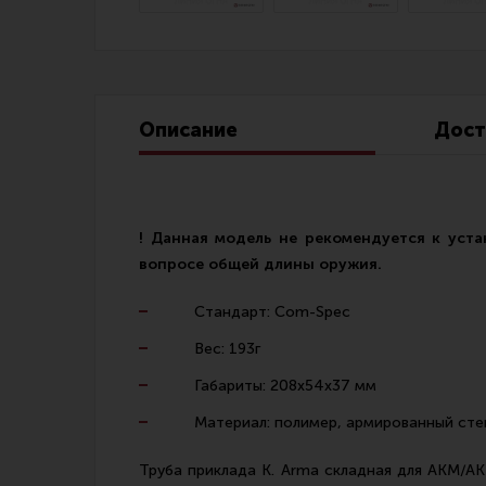
Линия Огня Медиа
Описание
Дост
! Данная модель не рекомендуется к уста
вопросе общей длины оружия.
Стандарт: Com-Spec
Вес: 193г
Габариты: 208х54х37 мм
Материал: полимер, армированный сте
Труба приклада K. Arma складная для АКМ/А