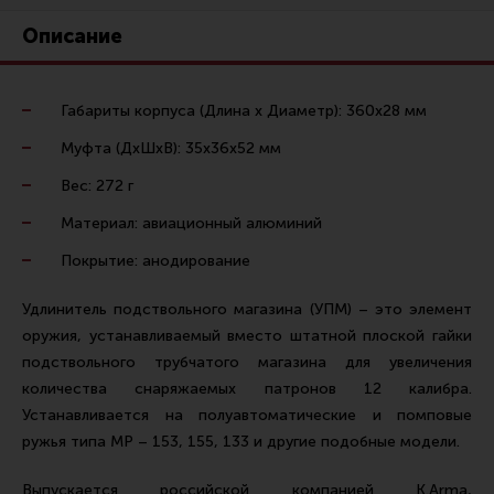
Ремни для IPSC
Описание
Стрелковые таймеры
Холощение и тренировки
Габариты корпуса (Длина х Диаметр): 360х28 мм
Другие аксессуары IPSC
Муфта (ДхШхВ): 35х36х52 мм
Экипировка
Вес: 272 г
Пневматика
Материал: авиационный алюминий
Стрелковые очки
Покрытие: анодирование
Стрелковые наушники
Удлинитель подствольного магазина (УПМ) – это элемент
Кобуры
оружия, устанавливаемый вместо штатной плоской гайки
Подсумки
подствольного трубчатого магазина для увеличения
количества снаряжаемых патронов 12 калибра.
Перчатки
Устанавливается на полуавтоматические и помповые
Разгрузочные системы и защита
ружья типа МР – 153, 155, 133 и другие подобные модели.
Защита головы
Выпускается российской компанией K.Arma,