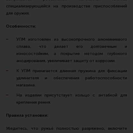
Тактическая медицина
специализирующейся на производстве приспособлений
Чехлы, рюкзаки, сумки
для оружия.
Фонари
Особенности:
Прочее снаряжение
УПМ изготовлен из высокопрочного алюминиевого
Чистка, уход за оружием и релоадинг
сплава, что делает его долговечным и
Оружейная химия
износостойким, а покрытие методом глубокого
анодирования, увеличивает защиту от коррозии.
Инструменты и другие аксессуары
К УПМ прилагается длинная пружина для фиксации
Шомполы и наборы для чистки
удлинителя и обеспечения работоспособности
Ершики, вишеры, переходники
магазина.
Патчи
На изделии присутствует кольцо с антабкой для
крепления ремня.
Релоадинг
Правила установки:
Линия Огня Медиа
Убедитесь, что ружьё полностью разряжено, включите