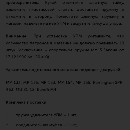
предохранитель. Рукой отвинтите штатную гайку,
Все разделы
извлеките пластиковый стакан, достаньте пружину и
Новости
отложите в сторону. Поместите длинную пружину в
магазин, наденьте на неё УПМ и закрутите гайку до упора.
Мероприятия
Внимание!
При установке УПМ учитывайте, что
Обзоры
количество патронов в магазине не должно превышать 10
Фотоотчеты
штук. Исключение – спортивное оружие (ст. 3 Закона от
13.12.1996 № 150-ФЗ).
Удлинитель подствольного магазина подходит для ружей:
МР-133, МР-135, МР-153, МР-154, МР-155, Remington SPR-
453, МЦ 21-12, Benelli М4
Комплект поставки:
трубка удлинителя УПМ – 1 шт;
соединительная муфта – 1 шт;