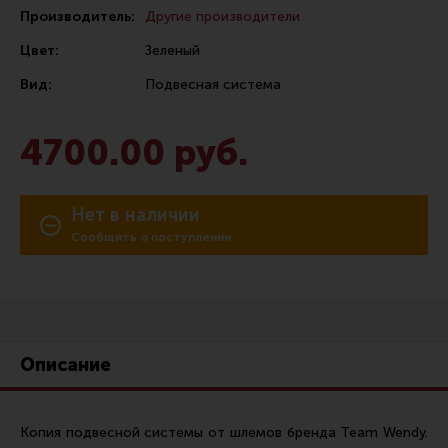
Производитель:
Другие производители
Сошки
Цвет:
Зеленый
Антабки и ремни
Вид:
Подвесная система
Фонари и ЛЦУ
Тюнинг для пистолетов
4700.00 руб.
Идеи для подарков
Все разделы
Нет в наличии
Сообщить о поступлении
Магазин для тех, кто стреляет
Каталог товаров для стрельбы
Снаряжение для IPSC
Описание
Кобуры для IPSC
Паучеры и патронташи
Копия подвесной системы от шлемов бренда Team Wendy.