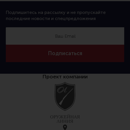
Тактическая медицина
Чехлы, рюкзаки, сумки
Подпишитесь на рассылку и не пропускайте
последние новости и спецпредложения
Фонари
Прочее снаряжение
Чистка, уход за оружием и релоадинг
Оружейная химия
Подписаться
Инструменты и другие аксессуары
Шомполы и наборы для чистки
Проект компании
Ершики, вишеры, переходники
Патчи
Релоадинг
Линия Огня Медиа