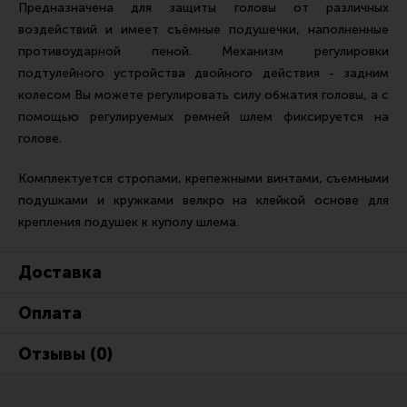
Предназначена для защиты головы от различных
Ремни для IPSC
воздействий и имеет съёмные подушечки, наполненные
Стрелковые таймеры
противоударной пеной. Механизм регулировки
Холощение и тренировки
подтулейного устройства двойного действия - задним
колесом Вы можете регулировать силу обжатия головы, а с
Другие аксессуары IPSC
помощью регулируемых ремней шлем фиксируется на
Экипировка
голове.
Пневматика
Комплектуется стропами, крепежными винтами, съемными
Стрелковые очки
подушками и кружками велкро на клейкой основе для
крепления подушек к куполу шлема.
Стрелковые наушники
Кобуры
Доставка
Подсумки
Оплата
Перчатки
Разгрузочные системы и защита
Отзывы (0)
Защита головы