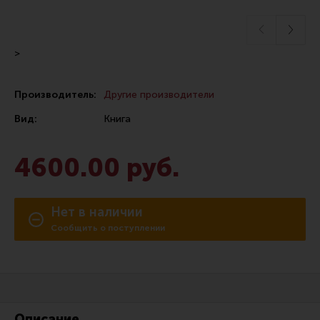
Сошки
Антабки и ремни
>
Фонари и ЛЦУ
Тюнинг для пистолетов
Производитель:
Другие производители
Идеи для подарков
Вид:
Книга
Все разделы
4600.00 руб.
Магазин для тех, кто стреляет
Нет в наличии
Каталог товаров для стрельбы
Сообщить о поступлении
Снаряжение для IPSC
Кобуры для IPSC
Паучеры и патронташи
Описание