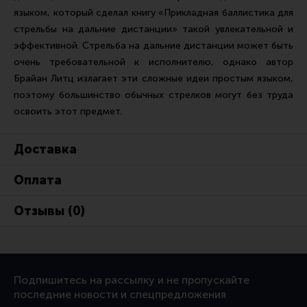
Тактическая медицина
языком, который сделал книгу «Прикладная баллистика для
Чехлы, рюкзаки, сумки
стрельбы на дальние дистанции» такой увлекательной и
эффективной. Стрельба на дальние дистанции может быть
Фонари
очень требовательной к исполнителю, однако автор
Прочее снаряжение
Брайан Литц излагает эти сложные идеи простым языком,
поэтому большинство обычных стрелков могут без труда
Чистка, уход за оружием и релоадинг
освоить этот предмет.
Оружейная химия
Инструменты и другие аксессуары
Доставка
Шомполы и наборы для чистки
Оплата
Ершики, вишеры, переходники
Отзывы (0)
Патчи
Релоадинг
Подпишитесь на рассылку и не пропускайте
Линия Огня Медиа
последние новости и спецпредложения