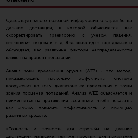
Ремни для IPSC
Стрелковые таймеры
Существует много полезной информации о стрельбе на
Холощение и тренировки
дальние дистанции, в которой объясняется, как
Другие аксессуары IPSC
скорректировать траекторию с учетом падения,
отклонения ветром и т. д. Эта книга идет еще дальше и
Экипировка
обсуждает, как различные факторы неопределенности
Пневматика
влияют на процент попаданий .
Стрелковые очки
Анализ зоны применения оружия (WEZ) - это метод,
Стрелковые наушники
показывающий, насколько эффективна система
вооружения во всем диапазоне ее применения с точки
Кобуры
зрения процента попаданий. Анализ WEZ объясняется и
Подсумки
применяется на протяжении всей книги, чтобы показать,
как можно повысить эффективность с помощью
Перчатки
различных средств.
Разгрузочные системы и защита
«Точность и точность для стрельбы на дальние
Защита головы
дистанции» написана тем же простым для понимания